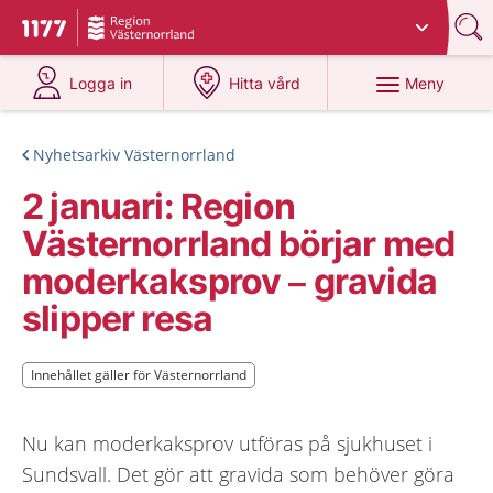
Du har valt region
Västernorrland
.
Till startsidan för 1177
på 1177.se
på 1177.se
Meny
Logga in
Hitta vård
Nyhetsarkiv Västernorrland
2 januari: Region
Västernorrland börjar med
moderkaksprov – gravida
slipper resa
Innehållet gäller för Västernorrland
Innehållet gäller för Västernorrland
Nu kan moderkaksprov utföras på sjukhuset i
Sundsvall. Det gör att gravida som behöver göra