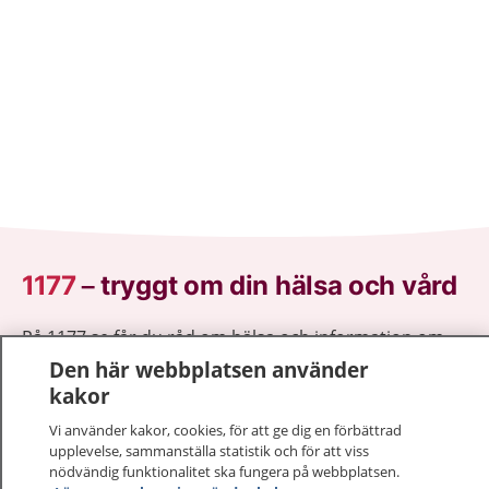
1177
–
tryggt om din hälsa och vård
På 1177.se får du råd om hälsa och information om
sjukdomar och vilka mottagningar du kan kontakta.
Den här webbplatsen använder
Logga in för att läsa din journal och göra dina
kakor
vårdärenden. Ring telefonnummer 1177 för
Vi använder kakor, cookies, för att ge dig en förbättrad
sjukvårdsrådgivning dygnet runt.
upplevelse, sammanställa statistik och för att viss
1177 ger dig råd när du vill må bättre.
nödvändig funktionalitet ska fungera på webbplatsen.