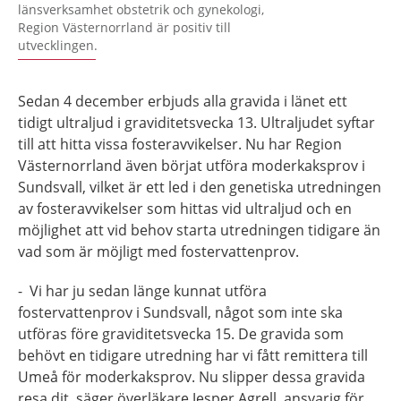
länsverksamhet obstetrik och gynekologi,
Region Västernorrland är positiv till
utvecklingen.
Sedan 4 december erbjuds alla gravida i länet ett
tidigt ultraljud i graviditetsvecka 13. Ultraljudet syftar
till att hitta vissa fosteravvikelser. Nu har Region
Västernorrland även börjat utföra moderkaksprov i
Sundsvall, vilket är ett led i den genetiska utredningen
av fosteravvikelser som hittas vid ultraljud och en
möjlighet att vid behov starta utredningen tidigare än
vad som är möjligt med fostervattenprov.
- Vi har ju sedan länge kunnat utföra
fostervattenprov i Sundsvall, något som inte ska
utföras före graviditetsvecka 15. De gravida som
behövt en tidigare utredning har vi fått remittera till
Umeå för moderkaksprov. Nu slipper dessa gravida
resa dit, säger överläkare Jesper Agrell, ansvarig för