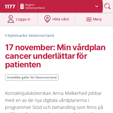
Du har valt region
Västernorrland
.
Till startsidan för 1177
på 1177.se
på 1177.se
Meny
Logga in
Hitta vård
Nyhetsarkiv Västernorrland
17 november: Min vårdplan
cancer underlättar för
patienten
Innehållet gäller för Västernorrland
Innehållet gäller för Västernorrland
Kontaktsjuksköterskan Anna Melkerhed jobbar
med en av de nya digitala vårdplanerna i
programmet Stöd och behandling som finns på