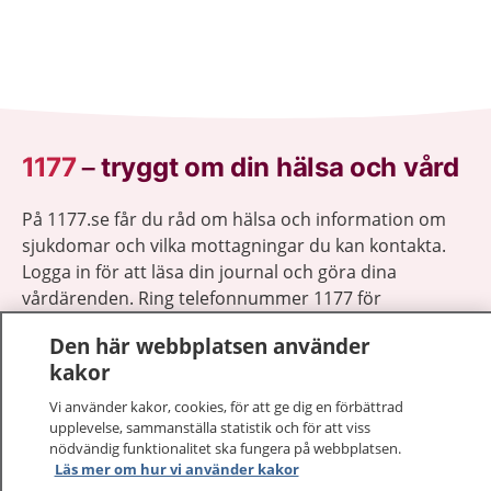
1177
–
tryggt om din hälsa och vård
På 1177.se får du råd om hälsa och information om
sjukdomar och vilka mottagningar du kan kontakta.
Logga in för att läsa din journal och göra dina
vårdärenden. Ring telefonnummer 1177 för
sjukvårdsrådgivning dygnet runt.
Den här webbplatsen använder
1177 ger dig råd när du vill må bättre.
kakor
Vi använder kakor, cookies, för att ge dig en förbättrad
upplevelse, sammanställa statistik och för att viss
nödvändig funktionalitet ska fungera på webbplatsen.
Läs mer om hur vi använder kakor
Visa inn