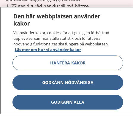
1177 ger dig råd när du vill må bättre.
Den här webbplatsen använder
kakor
Vi använder kakor, cookies, för att ge dig en förbättrad
upplevelse, sammanställa statistik och för att viss
Visa inn
nödvändig funktionalitet ska fungera på webbplatsen.
1177 på flera språk
Läs mer om hur vi använder kakor
Visa inn
Om 1177
HANTERA KAKOR
Visa inn
Kontakt
GODKÄNN NÖDVÄNDIGA
Behandling av personuppgifter
GODKÄNN ALLA
Hantering av kakor
Inställningar för kakor