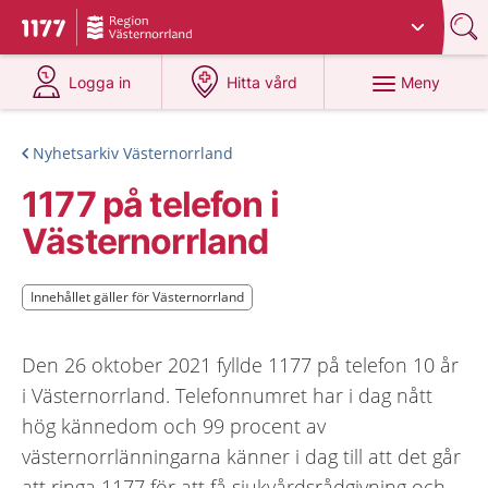
Du har valt region
Västernorrland
.
Till startsidan för 1177
på 1177.se
på 1177.se
Meny
Logga in
Hitta vård
Nyhetsarkiv Västernorrland
1177 på telefon i
Västernorrland
Innehållet gäller för Västernorrland
Innehållet gäller för Västernorrland
Den 26 oktober 2021 fyllde 1177 på telefon 10 år
i Västernorrland. Telefonnumret har i dag nått
hög kännedom och 99 procent av
västernorrlänningarna känner i dag till att det går
att ringa 1177 för att få sjukvårdsrådgivning och