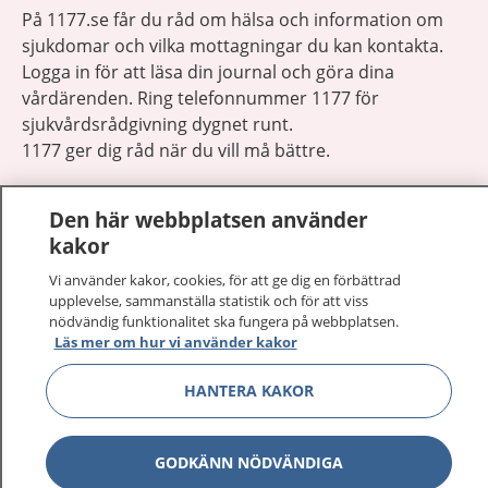
På 1177.se får du råd om hälsa och information om
sjukdomar och vilka mottagningar du kan kontakta.
Logga in för att läsa din journal och göra dina
vårdärenden. Ring telefonnummer 1177 för
sjukvårdsrådgivning dygnet runt.
1177 ger dig råd när du vill må bättre.
Den här webbplatsen använder
kakor
Vi använder kakor, cookies, för att ge dig en förbättrad
Visa inn
1177 på flera språk
upplevelse, sammanställa statistik och för att viss
nödvändig funktionalitet ska fungera på webbplatsen.
Läs mer om hur vi använder kakor
Visa inn
Om 1177
HANTERA KAKOR
Visa inn
Kontakt
GODKÄNN NÖDVÄNDIGA