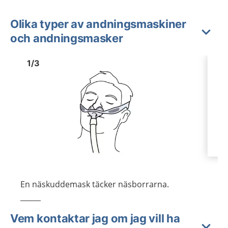
Olika typer av andningsmaskiner
och andningsmasker
Bild
1
Bild
1
1
/
3
Visa föregående bild
Visa n
En näskuddemask täcker näsborrarna.
Vem kontaktar jag om jag vill ha