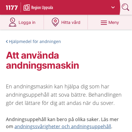
Du har valt region
Uppsala län
.
Till startsidan för 1177
på 1177.se
på 1177.se
Meny
Logga in
Hitta vård
Hjälpmedel för andningen
Att använda
andningsmaskin
En andningsmaskin kan hjälpa dig som har
andningsuppehåll att sova bättre. Behandlingen
gör det lättare för dig att andas när du sover.
Andningsuppehåll kan bero på olika saker. Läs mer
om
andningssvårigheter och andningsuppehåll
.