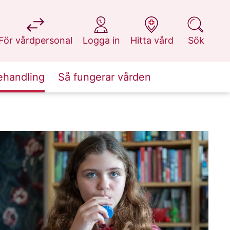
på 1177.se
på 1177.se
på 1177.se
på 1177.se
För vårdpersonal
Logga in
Hitta vård
Sök
ehandling
Så fungerar vården