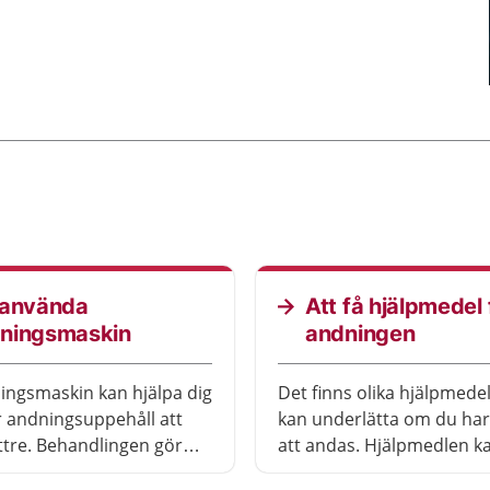
 använda
Att få hjälpmedel 
ningsmaskin
andningen
ingsmaskin kan hjälpa dig
Det finns olika hjälpmede
 andningsuppehåll att
kan underlätta om du har
ttre. Behandlingen gör
att andas. Hjälpmedlen kan
are för dig att andas när
exempel hjälpa dig att an