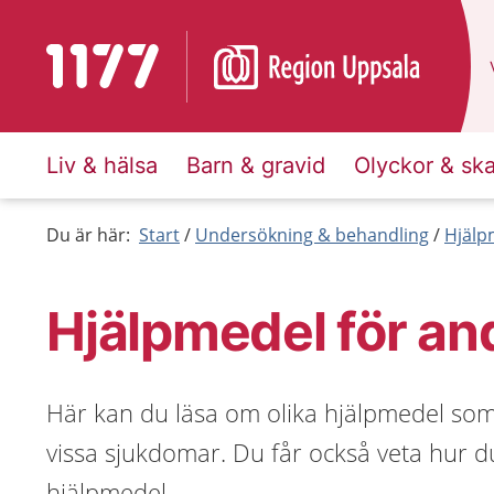
Till startsidan för 1177
Liv & hälsa
Barn & gravid
Olyckor & sk
Du är här:
Start
Undersökning & behandling
Hjälp
Hjälpmedel för a
Här kan du läsa om olika hjälpmedel som 
vissa sjukdomar. Du får också veta hur du
hjälpmedel.