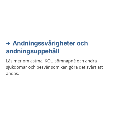
r.
lättare eller ta bort slem i
lungorna.
Andningssvårigheter och
andningsuppehåll
Läs mer om astma, KOL, sömnapné och andra
sjukdomar och besvär som kan göra det svårt att
andas.