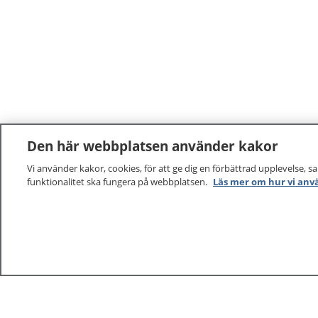
Den här webbplatsen använder kakor
Vi använder kakor, cookies, för att ge dig en förbättrad upplevelse, s
funktionalitet ska fungera på webbplatsen.
Läs mer om hur vi anv
1177
–
tryggt om din hälsa och vård
På 1177.se får du råd om hälsa och information om 
vilka mottagningar du kan kontakta. Logga in för att lä
och göra dina vårdärenden. Ring telefonnummer 1177
sjukvårdsrådgivning dygnet runt.