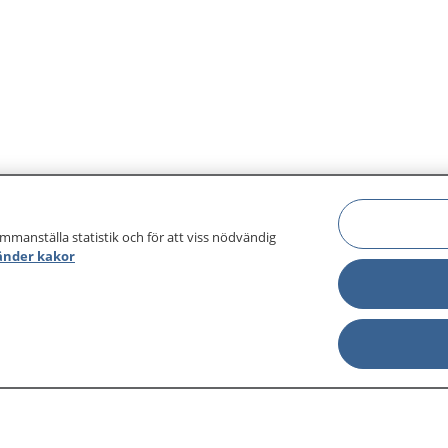
ammanställa statistik och för att viss nödvändig
änder kakor
sjukdomar och
Other languages
sa din journal
Lättläst svenska
 för