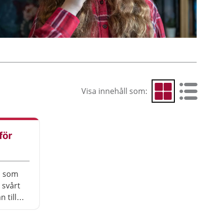
Visa innehåll som:
Visa som rutnät
Visa som 
för
l som
 svårt
 till
das