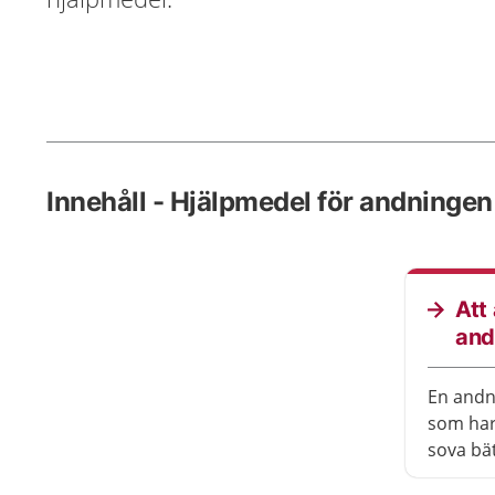
Innehåll - Hjälpmedel för andningen
Att
and
En andn
som har
sova bä
det lätt