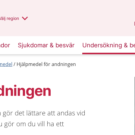
Du har valt region
Välj
en annan
region
Uppsala län
.
ador
Sjukdomar & besvär
Undersökning & b
medel
Hjälpmedel för andningen
ndningen
gör det lättare att andas vid
 gör om du vill ha ett