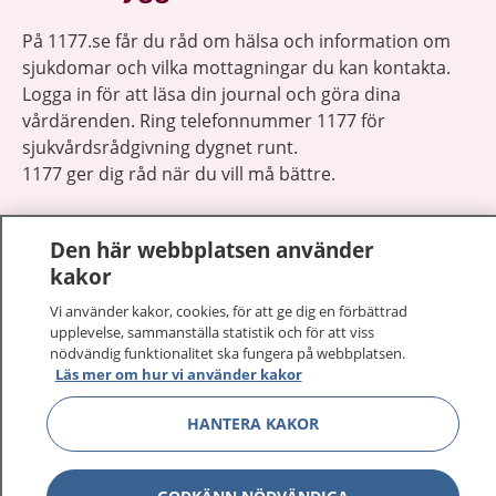
På 1177.se får du råd om hälsa och information om
sjukdomar och vilka mottagningar du kan kontakta.
Logga in för att läsa din journal och göra dina
vårdärenden. Ring telefonnummer 1177 för
sjukvårdsrådgivning dygnet runt.
1177 ger dig råd när du vill må bättre.
Den här webbplatsen använder
kakor
Vi använder kakor, cookies, för att ge dig en förbättrad
Visa inn
1177 på flera språk
upplevelse, sammanställa statistik och för att viss
nödvändig funktionalitet ska fungera på webbplatsen.
Visa inn
Läs mer om hur vi använder kakor
Om 1177
HANTERA KAKOR
Visa inn
Kontakt