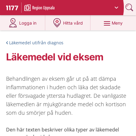
Du har valt region
Uppsala län
.
Till startsidan för 1177
på 1177.se
på 1177.se
Meny
Logga in
Hitta vård
Läkemedel utifrån diagnos
Läkemedel vid eksem
Behandlingen av eksem går ut på att dämpa
inflammationen i huden och läka det skadade
eller försvagade yttersta hudlagret. De vanligaste
läkemedlen är mjukgörande medel och kortison
som du smörjer på huden.
Den här texten beskriver olika typer av läkemedel