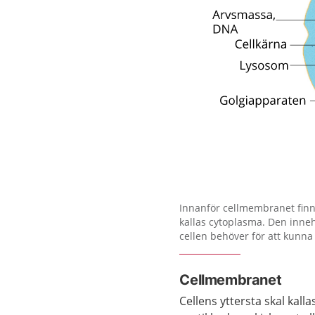
Förstora bilden
Innanför cellmembranet finn
kallas cytoplasma. Den inneh
cellen behöver för att kunna
Cellmembranet
Cellens yttersta skal kal