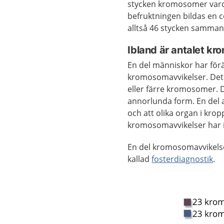
stycken kromosomer vard
befruktningen bildas en 
alltså 46 stycken samman
Ibland är antalet kro
En del människor har för
kromosomavvikelser. Det 
eller färre kromosomer.
annorlunda form. En del a
och att olika organ i kro
kromosomavvikelser har 
En del kromosomavvikelse
kallad
fosterdiagnostik
.