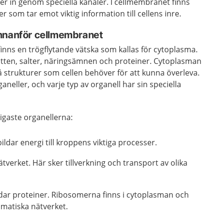
ller in genom speciella kanaler. I cellmembranet finns
r som tar emot viktig information till cellens inre.
nnanför cellmembranet
nns en trögflytande vätska som kallas för cytoplasma.
tten, salter, näringsämnen och proteiner. Cytoplasman
å strukturer som cellen behöver för att kunna överleva.
ganeller, och varje typ av organell har sin speciella
tigaste organellerna:
ldar energi till kroppens viktiga processer.
verket. Här sker tillverkning och transport av olika
ar proteiner. Ribosomerna finns i cytoplasman och
smatiska nätverket.