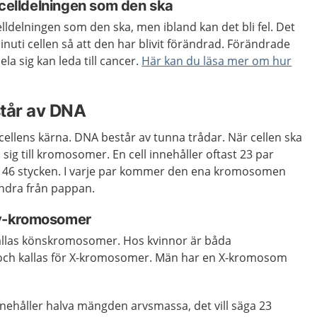
 celldelningen som den ska
lldelningen som den ska, men ibland kan det bli fel. Det
inuti cellen så att den har blivit förändrad. Förändrade
ela sig kan leda till cancer.
Här kan du läsa mer om hur
tår av DNA
cellens kärna. DNA består av tunna trådar. När cellen ska
 sig till kromosomer. En cell innehåller oftast 23 par
t 46 stycken. I varje par kommer den ena kromosomen
ndra från pappan.
y-kromosomer
llas könskromosomer. Hos kvinnor är båda
ch kallas för X-kromosomer. Män har en X-kromosom
nehåller halva mängden arvsmassa, det vill säga 23