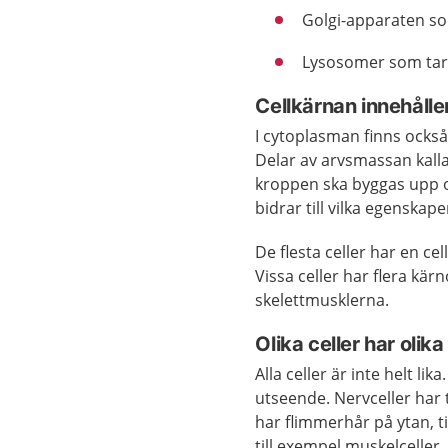
Golgi-apparaten som
Lysosomer som tar 
Cellkärnan innehålle
I cytoplasman finns också
Delar av arvsmassan kall
kroppen ska byggas upp o
bidrar till vilka egenskape
De flesta celler har en c
Vissa celler har flera kär
skelettmusklerna.
Olika celler har olik
Alla celler är inte helt li
utseende. Nervceller har t
har flimmerhår på ytan, ti
till exempel muskelceller,