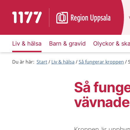
Till startsidan för 1177
Liv & hälsa
Barn & gravid
Olyckor & sk
Du är här:
Start
Liv & hälsa
Så fungerar kroppen
Så funge
vävnade
Kroppen är uppbyggd