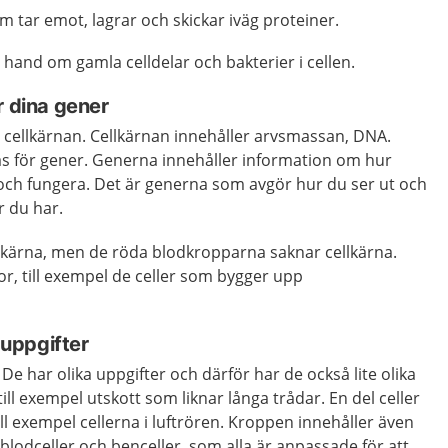
 tar emot, lagrar och skickar iväg proteiner.
hand om gamla celldelar och bakterier i cellen.
r dina gener
 cellkärnan. Cellkärnan innehåller arvsmassan, DNA.
as för gener. Generna innehåller information om hur
ch fungera. Det är generna som avgör hur du ser ut och
r du har.
ellkärna, men de röda blodkropparna saknar cellkärna.
nor, till exempel de celler som bygger upp
a uppgifter
ka. De har olika uppgifter och därför har de också lite olika
ill exempel utskott som liknar långa trådar. En del celler
ll exempel cellerna i luftrören. Kroppen innehåller även
 blodceller och benceller, som alla är anpassade för att