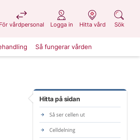
på 1177.se
på 1177.se
på 1177.se
på 1177.se
För vårdpersonal
Logga in
Hitta vård
Sök
ehandling
Så fungerar vården
Hitta på sidan
Så ser cellen ut
Celldelning