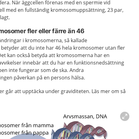
era. När äggcellen förenas med en spermie vid
cell med en fullständig kromosomuppsättning, 23 par,
lagt.
mosomer fler eller färre än 46
ändringar i kromosomerna, så kallade
betyder att du inte har 46 hela kromosomer utan fler
 Det kan också betyda att kromosomerna har en
vvikelser innebär att du har en funktionsnedsättning
ppen inte fungerar som de ska. Andra
ingen påverkan på en persons hälsa.
r går att upptäcka under graviditeten. Läs mer om så