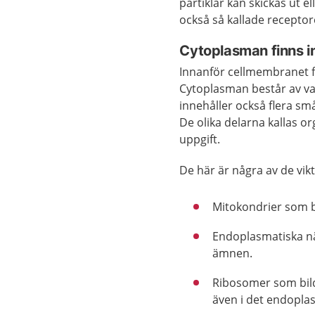
partiklar kan skickas ut e
också så kallade receptore
Cytoplasman finns i
Innanför cellmembranet fi
Cytoplasman består av va
innehåller också flera sm
De olika delarna kallas or
uppgift.
De här är några av de vik
Mitokondrier som bi
Endoplasmatiska nät
ämnen.
Ribosomer som bild
även i det endopla