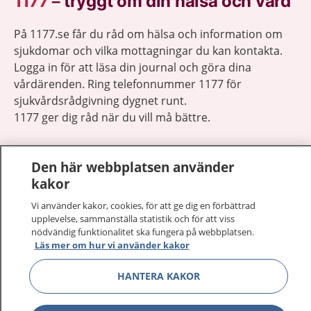
1177
–
tryggt om din hälsa och vård
På 1177.se får du råd om hälsa och information om
sjukdomar och vilka mottagningar du kan kontakta.
Logga in för att läsa din journal och göra dina
vårdärenden. Ring telefonnummer 1177 för
sjukvårdsrådgivning dygnet runt.
1177 ger dig råd när du vill må bättre.
Den här webbplatsen använder
kakor
Visa inn
Vi använder kakor, cookies, för att ge dig en förbättrad
1177 på flera språk
upplevelse, sammanställa statistik och för att viss
nödvändig funktionalitet ska fungera på webbplatsen.
Visa inn
Läs mer om hur vi använder kakor
Om 1177
HANTERA KAKOR
Visa inn
Kontakt