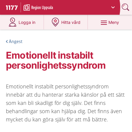
Du har valt region
Uppsala län
.
Till startsidan för 1177
på 1177.se
på 1177.se
Meny
Logga in
Hitta vård
Ångest
Emotionellt instabilt
personlighetssyndrom
Emotionellt instabilt personlighetssyndrom
innebär att du hanterar starka känslor på ett sätt
som kan bli skadligt för dig själv. Det finns
behandlingar som kan hjälpa dig. Det finns även
mycket du kan göra själv för att må bättre.