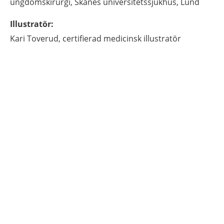
ungdomskirurgi,
Skånes universitetssjukhus,
Lund
Illustratör
:
Kari
Toverud,
certifierad medicinsk illustratör