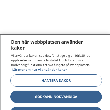
Den här webbplatsen använder
kakor
1177
–
tryggt om din hälsa och vård
Vi använder kakor, cookies, för att ge dig en förbättrad
upplevelse, sammanställa statistik och för att viss
På 1177.se får du råd om hälsa och information om
nödvändig funktionalitet ska fungera på webbplatsen.
Läs mer om hur vi använder kakor
sjukdomar och vilka mottagningar du kan kontakta.
Logga in för att läsa din journal och göra dina
HANTERA KAKOR
vårdärenden. Ring telefonnummer 1177 för
sjukvårdsrådgivning dygnet runt.
1177 ger dig råd när du vill må bättre.
GODKÄNN NÖDVÄNDIGA