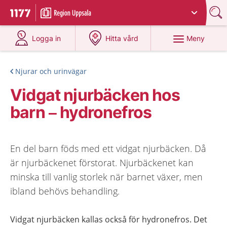
Du har valt region
Uppsala län
.
Till startsidan för 1177
på 1177.se
på 1177.se
Meny
Logga in
Hitta vård
Njurar och urinvägar
Vidgat njurbäcken hos
barn – hydronefros
En del barn föds med ett vidgat njurbäcken. Då
är njurbäckenet förstorat. Njurbäckenet kan
minska till vanlig storlek när barnet växer, men
ibland behövs behandling.
Vidgat njurbäcken kallas också för hydronefros. Det