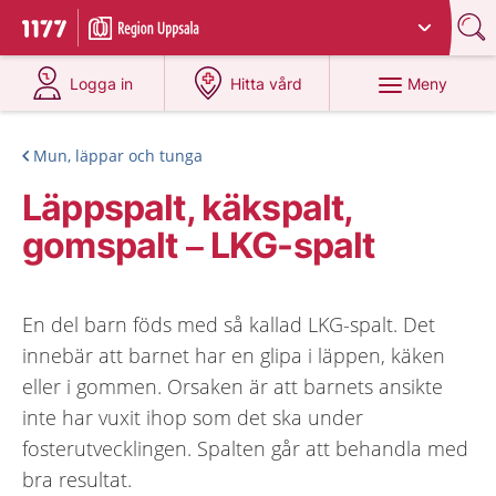
Du har valt region
Uppsala län
.
Till startsidan för 1177
på 1177.se
på 1177.se
Meny
Logga in
Hitta vård
Mun, läppar och tunga
Läppspalt, käkspalt,
gomspalt – LKG-spalt
En del barn föds med så kallad LKG-spalt. Det
innebär att barnet har en glipa i läppen, käken
eller i gommen. Orsaken är att barnets ansikte
inte har vuxit ihop som det ska under
fosterutvecklingen. Spalten går att behandla med
bra resultat.