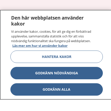
Den här webbplatsen använder
Visa inn
1177 på flera språk
kakor
Visa inn
Vi använder kakor, cookies, för att ge dig en förbättrad
Om 1177
upplevelse, sammanställa statistik och för att viss
nödvändig funktionalitet ska fungera på webbplatsen.
Visa inn
Läs mer om hur vi använder kakor
Kontakt
HANTERA KAKOR
Behandling av personuppgifter
GODKÄNN NÖDVÄNDIGA
Hantering av kakor
GODKÄNN ALLA
Inställningar för kakor
1177 – en tjänst från
Inera.