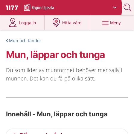
Du har valt region
Uppsala län
.
Till startsidan för 1177
på 1177.se
på 1177.se
Meny
Logga in
Hitta vård
Mun och tänder
Mun, läppar och tunga
Du som lider av muntorrhet behöver mer saliv i
munnen. Det kan du få på olika sätt.
Innehåll - Mun, läppar och tunga