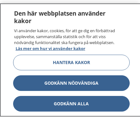
Den här webbplatsen använder
kakor
Vi använder kakor, cookies, för att ge dig en förbättrad
1177
–
tryggt om din hälsa och vård
upplevelse, sammanställa statistik och för att viss
nödvändig funktionalitet ska fungera på webbplatsen.
Läs mer om hur vi använder kakor
På 1177.se får du råd om hälsa och information om
sjukdomar och vilka mottagningar du kan kontakta.
HANTERA KAKOR
Logga in för att läsa din journal och göra dina
vårdärenden. Ring telefonnummer 1177 för
sjukvårdsrådgivning dygnet runt.
GODKÄNN NÖDVÄNDIGA
1177 ger dig råd när du vill må bättre.
GODKÄNN ALLA
Visa inn
1177 på flera språk