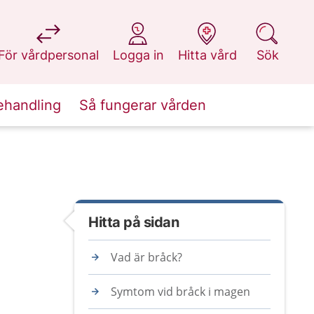
på 1177.se
på 1177.se
på 1177.se
på 1177.se
För vårdpersonal
Logga in
Hitta vård
Sök
ehandling
Så fungerar vården
Hitta på sidan
Vad är bråck?
Symtom vid bråck i magen