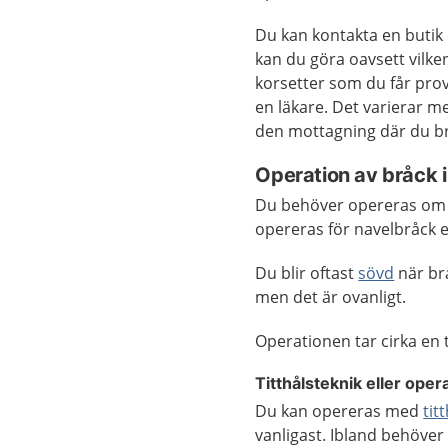
Du kan kontakta en butik e
kan du göra oavsett vilke
korsetter som du får prov
en läkare. Det varierar m
den mottagning där du br
Operation av bråck 
Du behöver opereras om d
opereras för navelbråck e
Du blir oftast
sövd
när br
men det är ovanligt.
Operationen tar cirka en
Titthålsteknik eller
opera
Du kan opereras med
tit
vanligast.
Ibland behöver 