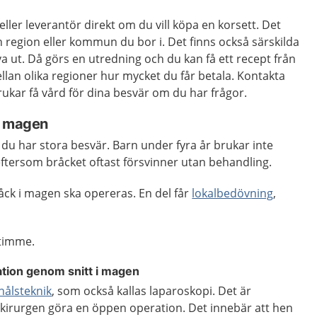
ller leverantör direkt om du vill köpa en korsett. Det
n region eller kommun du bor i. Det finns också särskilda
a ut. Då görs en utredning och du kan få ett recept från
ellan olika regioner hur mycket du får betala. Kontakta
ukar få vård för dina besvär om du har frågor.
i magen
u har stora besvär. Barn under fyra år brukar inte
ftersom bråcket oftast försvinner utan behandling.
åck i magen ska opereras. En del får
lokalbedövning
,
 timme.
tion genom snitt i magen
thålsteknik
, som också kallas laparoskopi. Det är
kirurgen göra en öppen operation. Det innebär att hen