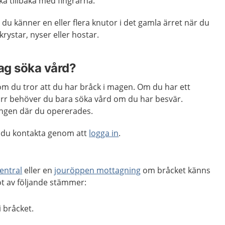
ka tillbaka med fingrarna.
t du känner en eller flera knutor i det gamla ärret när du
krystar, nyser eller hostar.
jag söka vård?
m du tror att du har bråck i magen. Om du har ett
särr behöver du bara söka vård om du har besvär.
ningen där du opererades.
 du kontakta genom att
logga in
.
entral
eller en
jouröppen mottagning
om bråcket känns
got av följande stämmer:
 bråcket.