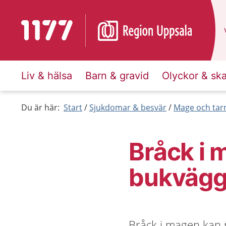
Till startsidan för 1177
Liv & hälsa
Barn & gravid
Olyckor & sk
Du är här:
Start
Sjukdomar & besvär
Mage och ta
Bråck i 
bukvägg
Bråck i magen kan