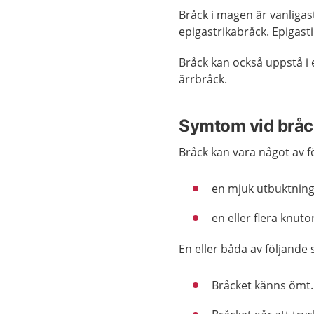
Bråck i magen är vanligast
epigastrikabråck. Epigast
Bråck kan också uppstå i et
ärrbråck.
Symtom vid bråc
Bråck kan vara något av f
en mjuk utbuktnin
en eller flera knuto
En eller båda av följande
Bråcket känns ömt.