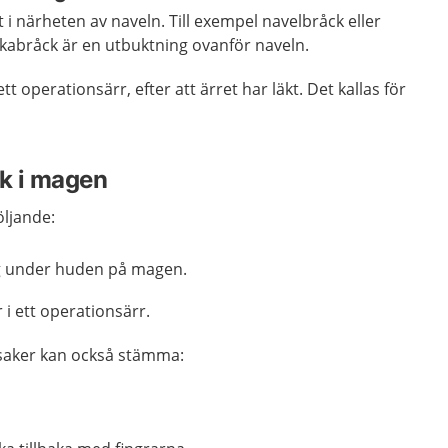
 i närheten av naveln. Till exempel navelbråck eller
ikabråck är en utbuktning ovanför naveln.
t operationsärr, efter att ärret har läkt. Det kallas för
k i magen
öljande:
g under huden på magen.
r i ett operationsärr.
 saker kan också stämma: