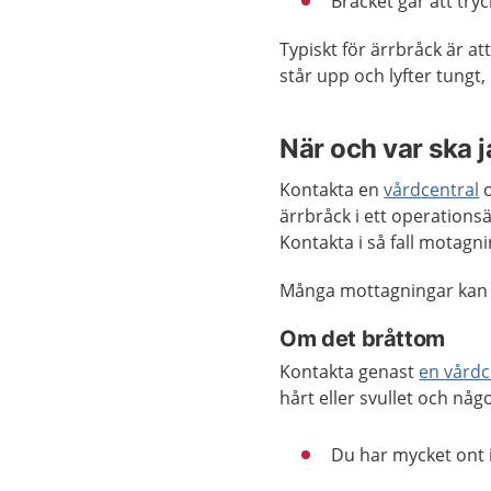
Bråcket går att tryc
Typiskt för ärrbråck är at
står upp och lyfter tungt, 
När och var ska 
Kontakta en
vårdcentral
o
ärrbråck i ett operation
Kontakta i så fall motag
Många mottagningar kan
Om det bråttom
Kontakta genast
en vårdc
hårt eller svullet och nå
Du har mycket ont i