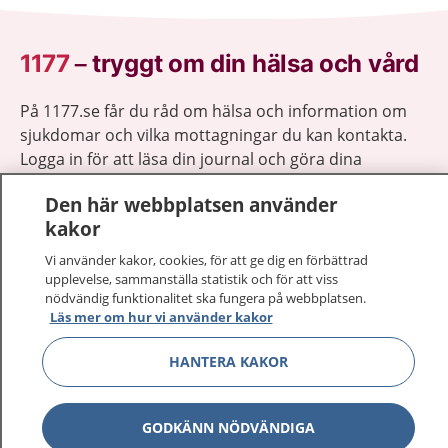
1177
–
tryggt om din hälsa och vård
På 1177.se får du råd om hälsa och information om
sjukdomar och vilka mottagningar du kan kontakta.
Logga in för att läsa din journal och göra dina
vårdärenden. Ring telefonnummer 1177 för
Den här webbplatsen använder
sjukvårdsrådgivning dygnet runt.
kakor
1177 ger dig råd när du vill må bättre.
Vi använder kakor, cookies, för att ge dig en förbättrad
upplevelse, sammanställa statistik och för att viss
nödvändig funktionalitet ska fungera på webbplatsen.
Läs mer om hur vi använder kakor
Visa inn
HANTERA KAKOR
1177 på flera språk
Visa inn
Om 1177
GODKÄNN NÖDVÄNDIGA