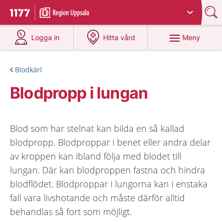
Du har valt region
Uppsala län
.
Till startsidan för 1177
på 1177.se
på 1177.se
Meny
Logga in
Hitta vård
Blodkärl
Blodpropp i lungan
Blod som har stelnat kan bilda en så kallad
blodpropp. Blodproppar i benet eller andra delar
av kroppen kan ibland följa med blodet till
lungan. Där kan blodproppen fastna och hindra
blodflödet. Blodproppar i lungorna kan i enstaka
fall vara livshotande och måste därför alltid
behandlas så fort som möjligt.