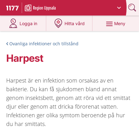
Du har valt region
Uppsala län
.
Till startsidan för 1177
på 1177.se
på 1177.se
Meny
Logga in
Hitta vård
Ovanliga infektioner och tillstånd
Harpest
Harpest är en infektion som orsakas av en
bakterie. Du kan få sjukdomen bland annat
genom insektsbett, genom att röra vid ett smittat
djur eller genom att dricka förorenat vatten.
Infektionen ger olika symtom beroende på hur
du har smittats.