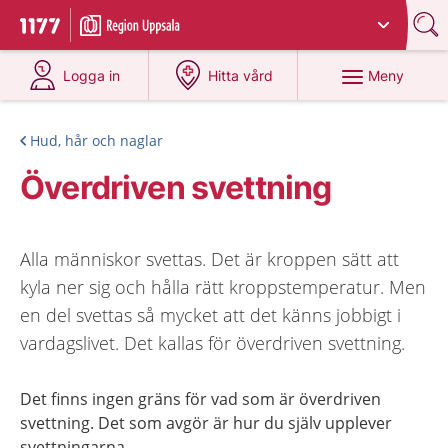
Du har valt region
Uppsala län
.
Till startsidan för 1177
på 1177.se
på 1177.se
Meny
Logga in
Hitta vård
Hud, hår och naglar
Överdriven svettning
Alla människor svettas. Det är kroppen sätt att
kyla ner sig och hålla rätt kroppstemperatur. Men
en del svettas så mycket att det känns jobbigt i
vardagslivet. Det kallas för överdriven svettning.
Det finns ingen gräns för vad som är överdriven
svettning. Det som avgör är hur du själv upplever
svettningarna.