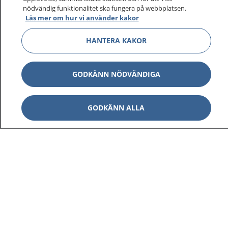
1177 ger dig råd när du vill må bättre.
nödvändig funktionalitet ska fungera på webbplatsen.
Läs mer om hur vi använder kakor
HANTERA KAKOR
Visa inn
1177 på flera språk
GODKÄNN NÖDVÄNDIGA
Visa inn
Om 1177
GODKÄNN ALLA
Visa inn
Kontakt
Behandling av personuppgifter
Hantering av kakor
Inställningar för kakor