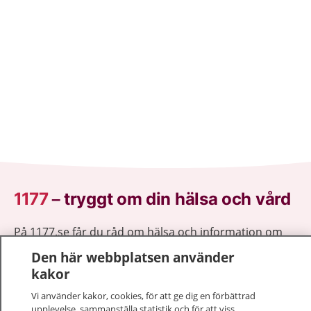
1177
–
tryggt om din hälsa och vård
På 1177.se får du råd om hälsa och information om
sjukdomar och vilka mottagningar du kan kontakta.
Den här webbplatsen använder
Logga in för att läsa din journal och göra dina
kakor
vårdärenden. Ring telefonnummer 1177 för
Vi använder kakor, cookies, för att ge dig en förbättrad
sjukvårdsrådgivning dygnet runt.
upplevelse, sammanställa statistik och för att viss