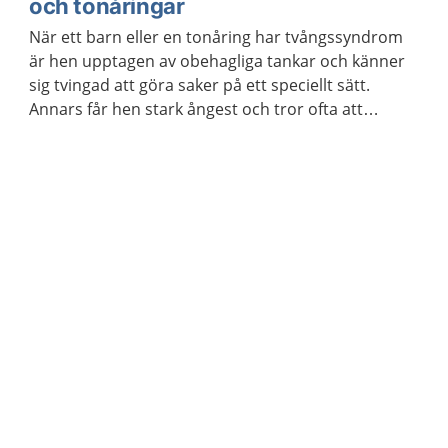
och tonåringar
När ett barn eller en tonåring har tvångssyndrom
är hen upptagen av obehagliga tankar och känner
sig tvingad att göra saker på ett speciellt sätt.
Annars får hen stark ångest och tror ofta att
någonting hemskt kommer att hända. Det finns
behandling mot tvångssyndrom.