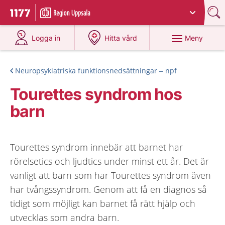
Du har valt region
Uppsala län
.
Till startsidan för 1177
på 1177.se
på 1177.se
Meny
Logga in
Hitta vård
Neuropsykiatriska funktionsnedsättningar – npf
Tourettes syndrom hos
barn
Tourettes syndrom innebär att barnet har
rörelsetics och ljudtics under minst ett år. Det är
vanligt att barn som har Tourettes syndrom även
har tvångssyndrom. Genom att få en diagnos så
tidigt som möjligt kan barnet få rätt hjälp och
utvecklas som andra barn.