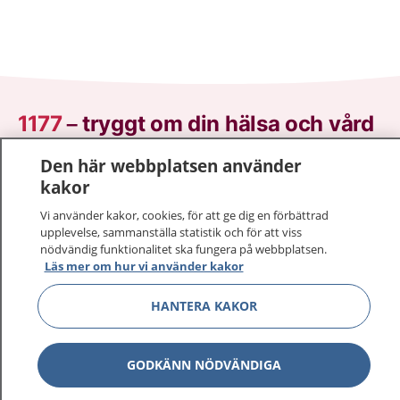
1177
–
tryggt om din hälsa och vård
Den här webbplatsen använder
På 1177.se får du råd om hälsa och information om
kakor
sjukdomar och vilka mottagningar du kan kontakta.
Logga in för att läsa din journal och göra dina
Vi använder kakor, cookies, för att ge dig en förbättrad
vårdärenden. Ring telefonnummer 1177 för
upplevelse, sammanställa statistik och för att viss
nödvändig funktionalitet ska fungera på webbplatsen.
sjukvårdsrådgivning dygnet runt.
Läs mer om hur vi använder kakor
1177 ger dig råd när du vill må bättre.
HANTERA KAKOR
GODKÄNN NÖDVÄNDIGA
Visa inn
1177 på flera språk