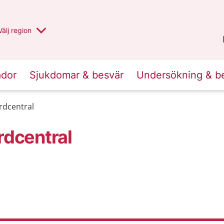
Du har valt region
Välj
en annan
region
Uppsala län
.
ador
Sjukdomar & besvär
Undersökning & b
rdcentral
rdcentral