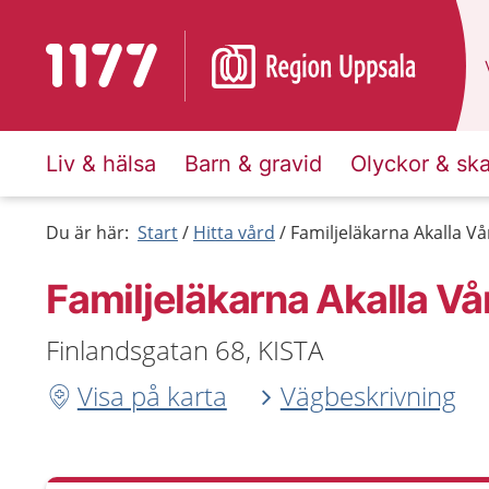
Till startsidan för 1177
Liv & hälsa
Barn & gravid
Olyckor & sk
Du är här:
Start
Hitta vård
Familjeläkarna Akalla Vå
Familjeläkarna Akalla Vå
Finlandsgatan 68, KISTA
Visa på karta
Vägbeskrivning