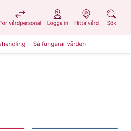
på 1177.se
på 1177.se
på 1177.se
på 1177.se
För vårdpersonal
Logga in
Hitta vård
Sök
ehandling
Så fungerar vården