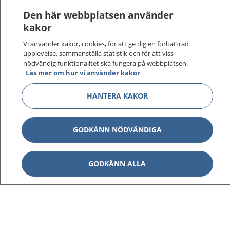
1177 ger dig råd när du vill må bättre.
Den här webbplatsen använder
kakor
Vi använder kakor, cookies, för att ge dig en förbättrad
upplevelse, sammanställa statistik och för att viss
nödvändig funktionalitet ska fungera på webbplatsen.
Visa inn
1177 på flera språk
Läs mer om hur vi använder kakor
Visa inn
HANTERA KAKOR
Om 1177
Visa inn
Kontakt
GODKÄNN NÖDVÄNDIGA
Behandling av personuppgifter
GODKÄNN ALLA
Hantering av kakor
Inställningar för kakor