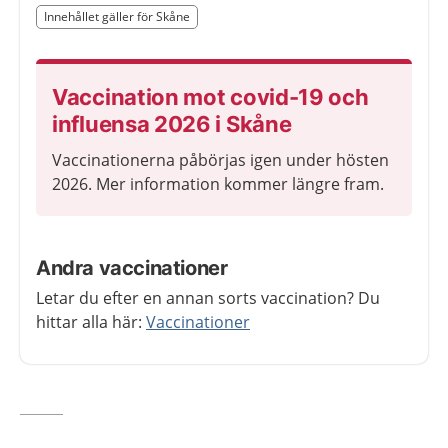
Slut på det regionala tillägget från region Skåne
Innehållet gäller för Skåne
Nedan innehåll gäller region Skåne
Vaccination mot covid-19 och
influensa 2026 i Skåne
Vaccinationerna påbörjas igen under hösten
2026. Mer information kommer längre fram.
Andra vaccinationer
Letar du efter en annan sorts vaccination? Du
hittar alla här:
Vaccinationer