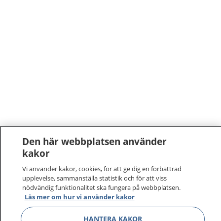
Den här webbplatsen använder
kakor
Vi använder kakor, cookies, för att ge dig en förbättrad
upplevelse, sammanställa statistik och för att viss
nödvändig funktionalitet ska fungera på webbplatsen.
1177
–
tryggt om din hälsa och vård
Läs mer om hur vi använder kakor
HANTERA KAKOR
På 1177.se får du råd om hälsa och information om