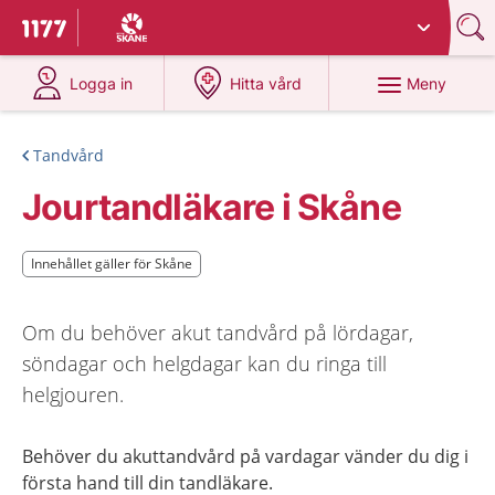
Du har valt region
Skåne
.
Till startsidan för 1177
på 1177.se
på 1177.se
Meny
Logga in
Hitta vård
Tandvård
Jourtandläkare i Skåne
Innehållet gäller för Skåne
Innehållet gäller för Skåne
Om du behöver akut tandvård på lördagar,
söndagar och helgdagar kan du ringa till
helgjouren.
Behöver du akuttandvård på vardagar vänder du dig i
första hand till din tandläkare.