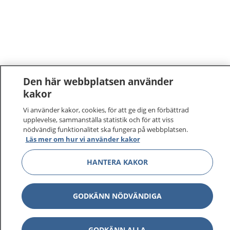
Den här webbplatsen använder
kakor
1177
–
tryggt om din hälsa och vård
Vi använder kakor, cookies, för att ge dig en förbättrad
upplevelse, sammanställa statistik och för att viss
nödvändig funktionalitet ska fungera på webbplatsen.
På 1177.se får du råd om hälsa och information om
Läs mer om hur vi använder kakor
sjukdomar och vilka mottagningar du kan kontakta.
Logga in för att läsa din journal och göra dina
HANTERA KAKOR
vårdärenden. Ring telefonnummer 1177 för
sjukvårdsrådgivning dygnet runt.
1177 ger dig råd när du vill må bättre.
GODKÄNN NÖDVÄNDIGA
GODKÄNN ALLA