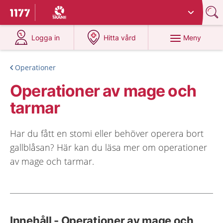
Du har valt region
Skåne
.
Till startsidan för 1177
på 1177.se
på 1177.se
Meny
Logga in
Hitta vård
Operationer
Operationer av mage och
tarmar
Har du fått en stomi eller behöver operera bort
gallblåsan? Här kan du läsa mer om operationer
av mage och tarmar.
Innehåll - Operationer av mage och