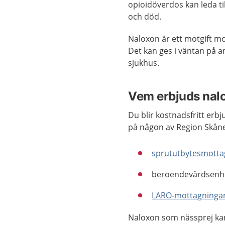
opioidöverdos kan leda til
och död.
Naloxon är ett motgift mot
Det kan ges i väntan på 
sjukhus.
Vem erbjuds nalo
Du blir kostnadsfritt erb
på någon av Region Skån
sprututbytesmotta
beroendevårdsenh
LARO-mottagninga
Naloxon som nässprej kan