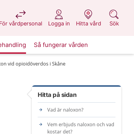
på 1177.se
på 1177.se
på 1177.se
på 1177.se
För vårdpersonal
Logga in
Hitta vård
Sök
ehandling
Så fungerar vården
on vid opioidöverdos i Skåne
Hitta på sidan
Vad är naloxon?
Vem erbjuds naloxon och vad
kostar det?