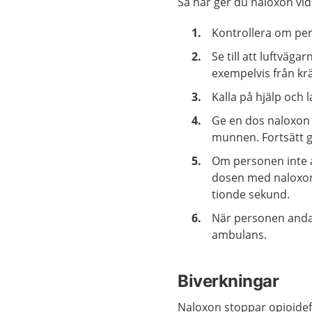
Så här ger du naloxon vi
Kontrollera om pe
Se till att luftväg
exempelvis från kr
Kalla på hjälp och 
Ge en dos naloxon 
munnen. Fortsätt g
Om personen inte a
dosen med naloxon 
tionde sekund.
När personen andas 
ambulans.
Biverkningar
Naloxon stoppar opioidef