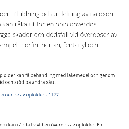
der utbildning och utdelning av naloxon
om kan råka ut för en opioidöverdos.
gga skador och dödsfall vid överdoser av
exempel morfin, heroin, fentanyl och
pioider kan få behandling med läkemedel och genom
åd och stöd på andra sätt.
beroende av opioider - 1177
om kan rädda liv vid en överdos av opioider. En