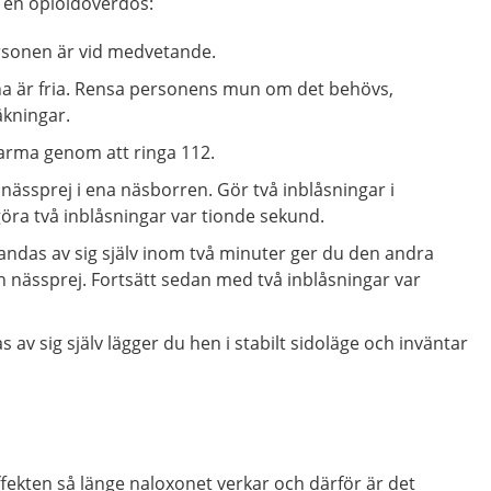
d en opioidöverdos:
rsonen är vid medvetande.
arna är fria. Rensa personens mun om det behövs,
äkningar.
larma genom att ringa 112.
nässprej i ena näsborren. Gör två inblåsningar i
öra två inblåsningar var tionde sekund.
ndas av sig själv inom två minuter ger du den andra
nässprej. Fortsätt sedan med två inblåsningar var
av sig själv lägger du hen i stabilt sidoläge och inväntar
fekten så länge naloxonet verkar och därför är det