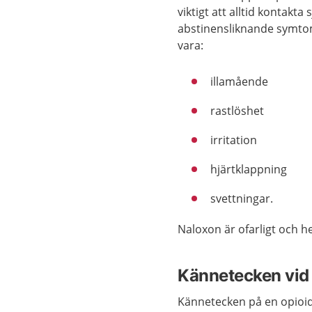
viktigt att alltid kontak
abstinensliknande symto
vara:
illamående
rastlöshet
irritation
hjärtklappning
svettningar.
Naloxon är ofarligt och he
Kännetecken vid
Kännetecken på en opioid