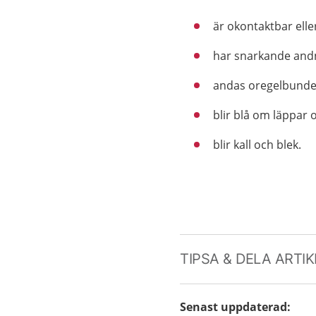
är okontaktbar ell
har snarkande an
andas oregelbundet 
blir blå om läppar 
blir kall och blek.
TIPSA & DELA ARTI
Senast uppdaterad
: