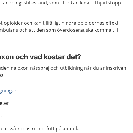
l andningsstillestånd, som i tur kan leda till hjärtstopp
 opioider och kan tillfälligt hindra opioidernas effekt.
ambulans och att den som överdoserat ska komma till
xon och vad kostar det?
juden naloxon nässprej och utbildning när du är inskriven
es
gningar
eter
r
.
 också köpas receptfritt på apotek.