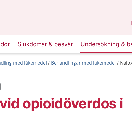
n
Skåne
.
ador
Sjukdomar & besvär
Undersökning & b
dling med läkemedel
Behandlingar med läkemedel
Nalox
vid opioidöverdos i