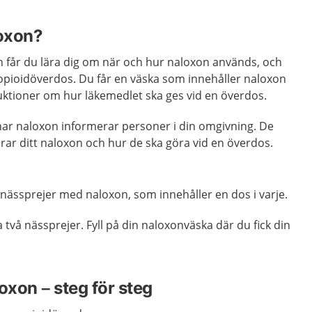
oxon?
n får du lära dig om när och hur naloxon används, och
opioidöverdos. Du får en väska som innehåller naloxon
uktioner om hur läkemedlet ska ges vid en överdos.
 har naloxon informerar personer i din omgivning. De
rar ditt naloxon och hur de ska göra vid en överdos.
n nässprejer med naloxon, som innehåller en dos i varje.
a två nässprejer. Fyll på din naloxonväska där du fick din
oxon – steg för steg