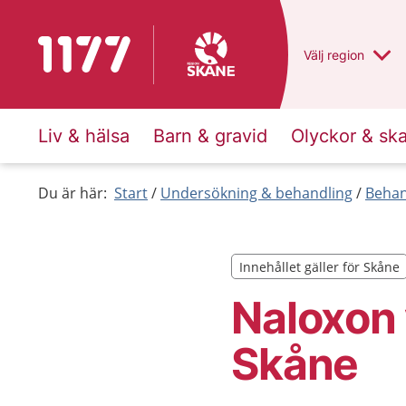
Till startsidan för 1177
Du har valt regio
Välj
en annan
region
Liv & hälsa
Barn & gravid
Olyckor & sk
Du är här:
Start
Undersökning & behandling
Behan
Innehållet gäller för Skåne
Innehållet gäller för Skåne
Naloxon 
Skåne