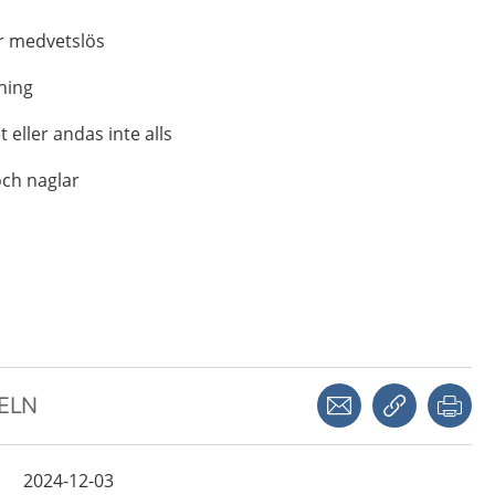
er medvetslös
dning
eller andas inte alls
och naglar
Dela via mejl
Kopiera län
Skr
KELN
2024-12-03