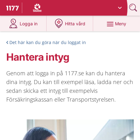
Du har valt region
Skåne
.
Till startsidan för 1177
på 1177.se
på 1177.se
Meny
Logga in
Hitta vård
Det här kan du göra när du loggat in
Hantera intyg
Genom att logga in på 1177.se kan du hantera
dina intyg. Du kan till exempel läsa, ladda ner och
sedan skicka ett intyg till exempelvis
Försäkringskassan eller Transportstyrelsen.