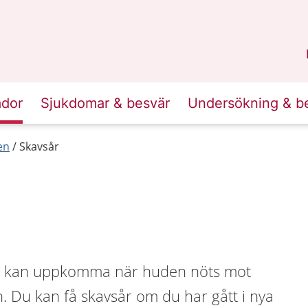
n
Skåne
.
ador
Sjukdomar & besvär
Undersökning & b
en
Skavsår
na kan uppkomma när huden nöts mot
. Du kan få skavsår om du har gått i nya