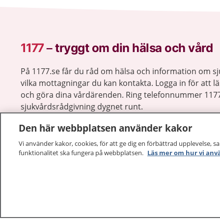
1177
–
tryggt om din hälsa och vård
På 1177.se får du råd om hälsa och information om 
vilka mottagningar du kan kontakta. Logga in för att lä
och göra dina vårdärenden. Ring telefonnummer 1177
sjukvårdsrådgivning dygnet runt.
1177 ger dig råd när du vill må bättre.
Den här webbplatsen använder kakor
Vi använder kakor, cookies, för att ge dig en förbättrad upplevelse, s
funktionalitet ska fungera på webbplatsen.
Läs mer om hur vi anv
1177 – en tjänst från
Inera.