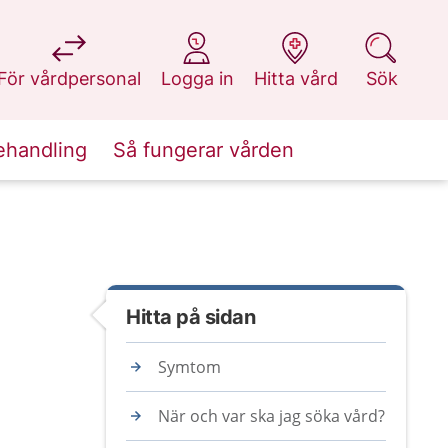
på 1177.se
på 1177.se
på 1177.se
på 1177.se
För vårdpersonal
Logga in
Hitta vård
Sök
ehandling
Så fungerar vården
Hitta på sidan
Symtom
När och var ska jag söka vård?