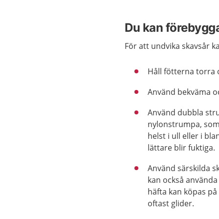
Du kan förebygg
För att undvika skavsår k
Håll fötterna torra
Använd bekväma oc
Använd dubbla stru
nylonstrumpa, som 
helst i ull eller i
lättare blir fuktiga.
Använd särskilda s
kan också använda t
häfta kan köpas på 
oftast glider.