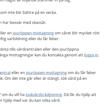
m något av följande stämmer in på dig:
som inte blir bättre på en vecka.
h har besvär med skavsår.
ller en
jouröppen mottagning
om såret blir mycket rött
tig varbildning eller du får feber.
änta tills vårdcentralen eller den jouröppna
ånga mottagningar kan du kontakta genom att
logga in
.
entral
eller en
jouröppen mottagning
om du får feber
k. Om det inte går eller är stängt, sök vård på en
 om du vill ha
sjukvårdsrådgivning
. Då får du hjälp att
r hjälp med var du kan söka vård.