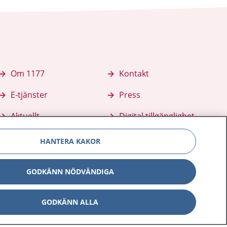
Om 1177
Kontakt
E-tjänster
Press
Aktuellt
Digital tillgänglighet
HANTERA KAKOR
GODKÄNN NÖDVÄNDIGA
GODKÄNN ALLA
Inställningar för kakor
av personuppgifter
Hantering av kakor