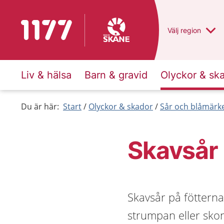
Till startsidan för 1177
Du har valt regio
Välj
en annan
region
Liv & hälsa
Barn & gravid
Olyckor & sk
Du är här:
Start
Olyckor & skador
Sår och blåmärk
Skavsår
Skavsår på fötter
strumpan eller skon