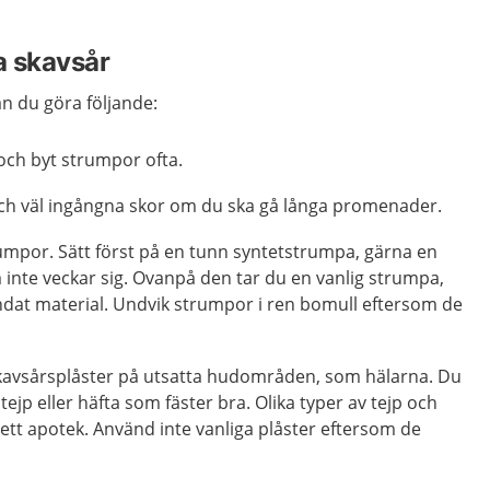
a skavsår
an du göra följande:
 och byt strumpor ofta.
h väl ingångna skor om du ska gå långa promenader.
mpor. Sätt först på en tunn syntetstrumpa, gärna en
inte veckar sig. Ovanpå den tar du en vanlig strumpa,
 blandat material. Undvik strumpor i ren bomull eftersom de
kavsårsplåster på utsatta hudområden, som hälarna. Du
ejp eller häfta som fäster bra. Olika typer av tejp och
ett apotek. Använd inte vanliga plåster eftersom de