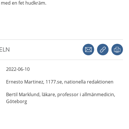
a med en fet hudkräm.
Dela via mejl
Kopiera län
Skr
KELN
2022-06-10
Ernesto
Martinez,
1177.se, nationella redaktionen
Bertil
Marklund,
läkare, professor i allmänmedicin,
Göteborg