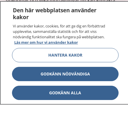
sjukdomar och vilka mottagningar du kan kontakta.
Logga in för att läsa din journal och göra dina
Den här webbplatsen använder
vårdärenden. Ring telefonnummer 1177 för
kakor
sjukvårdsrådgivning dygnet runt.
Vi använder kakor, cookies, för att ge dig en förbättrad
1177 ger dig råd när du vill må bättre.
upplevelse, sammanställa statistik och för att viss
nödvändig funktionalitet ska fungera på webbplatsen.
Läs mer om hur vi använder kakor
HANTERA KAKOR
Visa inn
1177 på flera språk
GODKÄNN NÖDVÄNDIGA
Visa inn
Om 1177
GODKÄNN ALLA
Visa inn
Kontakt
Behandling av personuppgifter