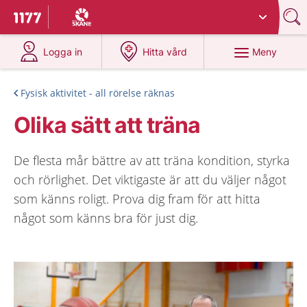
Du har valt region
Skåne
.
Till startsidan för 1177
på 1177.se
på 1177.se
Meny
Logga in
Hitta vård
Fysisk aktivitet - all rörelse räknas
Olika sätt att träna
De flesta mår bättre av att träna kondition, styrka
och rörlighet. Det viktigaste är att du väljer något
som känns roligt. Prova dig fram för att hitta
något som känns bra för just dig.