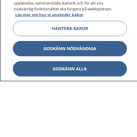
upplevelse, sammanställa statistik och för att viss
nödvändig funktionalitet ska fungera på webbplatsen.
Läs mer om hur vi använder kakor
HANTERA KAKOR
1177
–
tryggt om din hälsa och vård
GODKÄNN NÖDVÄNDIGA
På 1177.se får du råd om hälsa och information om
sjukdomar och vilka mottagningar du kan kontakta.
Logga in för att läsa din journal och göra dina
GODKÄNN ALLA
vårdärenden. Ring telefonnummer 1177 för
sjukvårdsrådgivning dygnet runt.
1177 ger dig råd när du vill må bättre.
Visa inn
1177 på flera språk