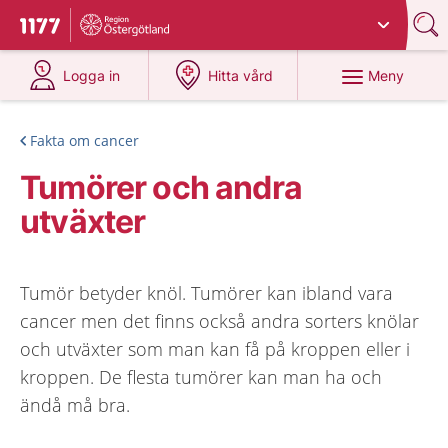
Du har valt region
Östergötland
.
Till startsidan för 1177
på 1177.se
på 1177.se
Meny
Logga in
Hitta vård
Fakta om cancer
Tumörer och andra
utväxter
Tumör betyder knöl. Tumörer kan ibland vara
cancer men det finns också andra sorters knölar
och utväxter som man kan få på kroppen eller i
kroppen. De flesta tumörer kan man ha och
ändå må bra.