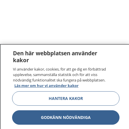
Den här webbplatsen använder
kakor
Vi använder kakor, cookies, för att ge dig en förbättrad
upplevelse, sammanställa statistik och för att viss
nödvändig funktionalitet ska fungera på webbplatsen.
Läs mer om hur vi använder kakor
1177
–
tryggt om din hälsa och vård
HANTERA KAKOR
På 1177.se får du råd om hälsa och information om
sjukdomar och vilka mottagningar du kan kontakta.
GODKÄNN NÖDVÄNDIGA
Logga in för att läsa din journal och göra dina
vårdärenden. Ring telefonnummer 1177 för