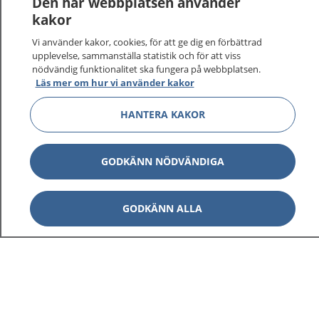
Den här webbplatsen använder
kakor
Vi använder kakor, cookies, för att ge dig en förbättrad
upplevelse, sammanställa statistik och för att viss
1177
–
tryggt om din hälsa och vård
nödvändig funktionalitet ska fungera på webbplatsen.
Läs mer om hur vi använder kakor
På 1177.se får du råd om hälsa och information om
sjukdomar och vilka mottagningar du kan kontakta.
HANTERA KAKOR
Logga in för att läsa din journal och göra dina
vårdärenden. Ring telefonnummer 1177 för
sjukvårdsrådgivning dygnet runt.
GODKÄNN NÖDVÄNDIGA
1177 ger dig råd när du vill må bättre.
GODKÄNN ALLA
Visa inn
1177 på flera språk
Visa inn
Om 1177