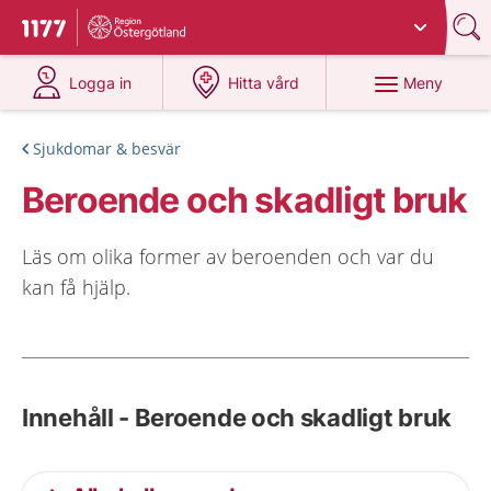
Du har valt region
Östergötland
.
Till startsidan för 1177
på 1177.se
på 1177.se
Meny
Logga in
Hitta vård
Sjukdomar & besvär
Beroende och skadligt bruk
Läs om olika former av beroenden och var du
kan få hjälp.
Innehåll - Beroende och skadligt bruk