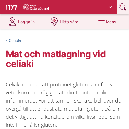
Du har valt region
Östergötland
.
Till startsidan för 1177
på 1177.se
på 1177.se
Meny
Logga in
Hitta vård
Celiaki
Mat och matlagning vid
celiaki
Celiaki innebär att proteinet gluten som finns i
vete, korn och råg gör att din tunntarm blir
inflammerad. För att tarmen ska läka behöver du
övergå till att endast äta mat utan gluten. Då blir
det viktigt att ha kunskap om vilka livsmedel som
inte innehåller gluten.