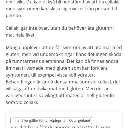
ner i vikt. Du kan också bli nedstämd av att ha celiaki,
men symtomen kan skilja sig mycket från person till
person.
Celiaki går inte över, utan du behöver äta glutenfri
mat hela livet.
Många upplever att de får symtom av att äta mat med
gluten, men vid undersökningar finns det ingen skada
på tunntarmens slemhinna. Det kan då finnas andra
ämnen i livsmedel med gluten som kan förklara
symtomen, till exempel vissa kolhydrater.
Behandlingen är ändå densamma som vid celiaki, det
vill säga att undvika mat med gluten. Men det är
vanligtvis inte lika viktigt att maten är helt glutenfri
som vid celiaki.
Slut på det regionala tillägget från region Östergötland
Innehållet gäller för Jönköpings län, Östergötland
Nedan innehåll gäller region Östergötland
Har ditt barn fått diagnosen celiaki? Via länken