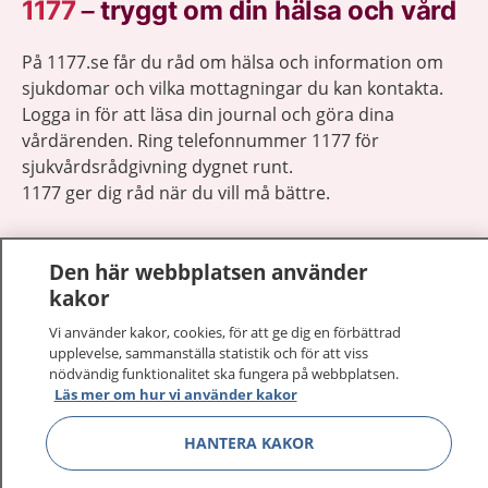
1177
–
tryggt om din hälsa och vård
På 1177.se får du råd om hälsa och information om
sjukdomar och vilka mottagningar du kan kontakta.
Logga in för att läsa din journal och göra dina
vårdärenden. Ring telefonnummer 1177 för
sjukvårdsrådgivning dygnet runt.
1177 ger dig råd när du vill må bättre.
Den här webbplatsen använder
kakor
Visa inn
Vi använder kakor, cookies, för att ge dig en förbättrad
1177 på flera språk
upplevelse, sammanställa statistik och för att viss
nödvändig funktionalitet ska fungera på webbplatsen.
Visa inn
Läs mer om hur vi använder kakor
Om 1177
HANTERA KAKOR
Visa inn
Kontakt