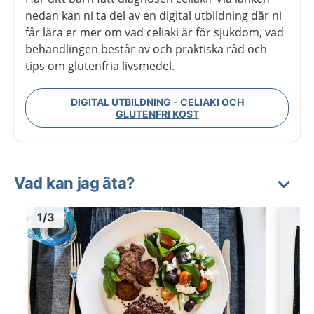
nedan kan ni ta del av en digital utbildning där ni
får lära er mer om vad celiaki är för sjukdom, vad
behandlingen består av och praktiska råd och
tips om glutenfria livsmedel.
DIGITAL UTBILDNING - CELIAKI OCH
GLUTENFRI KOST
Vad kan jag äta?
Bild
1
Bild
1
1
/
3
Visa föregående bild
Visa n