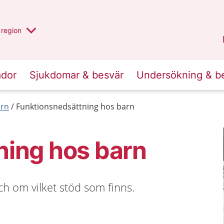
har valt region
en annan
region
Östergötland
.
ador
Sjukdomar & besvär
Undersökning & b
arn
Funktionsnedsättning hos barn
ning hos barn
h om vilket stöd som finns.