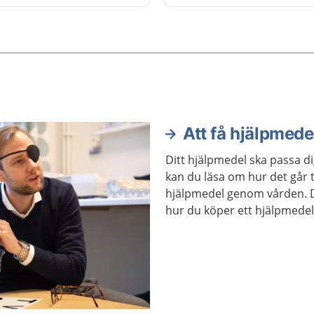
stödet är att barnet ska 
leva ett så självständigt l
möjligt.
Att få hjälpmede
Ditt hjälpmedel ska passa d
kan du läsa om hur det går til
hjälpmedel genom vården. 
hur du köper ett hjälpmedel 