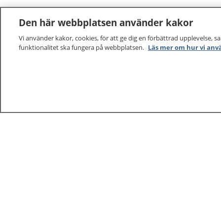
Den här webbplatsen använder kakor
Vi använder kakor, cookies, för att ge dig en förbättrad upplevelse, s
funktionalitet ska fungera på webbplatsen.
Läs mer om hur vi anv
1177
–
tryggt om din hälsa och vård
På 1177.se får du råd om hälsa och information om 
vilka mottagningar du kan kontakta. Logga in för att lä
och göra dina vårdärenden. Ring telefonnummer 1177
sjukvårdsrådgivning dygnet runt.
1177 ger dig råd när du vill må bättre.
1177 – en tjänst från
Inera.