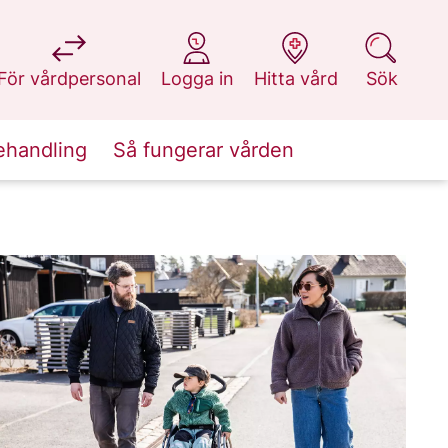
på 1177.se
på 1177.se
på 1177.se
på 1177.se
För vårdpersonal
Logga in
Hitta vård
Sök
ehandling
Så fungerar vården