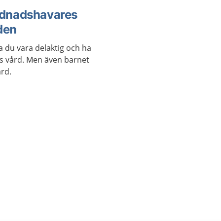
rdnadshavares
rden
 du vara delaktig och ha
ns vård. Men även barnet
ård.