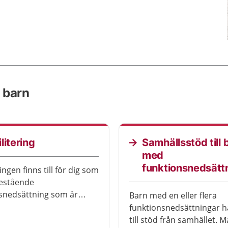
 barn
litering
Samhällsstöd till 
med
funktionsnedsätt
ingen finns till för dig som
bestående
snedsättning som är
Barn med en eller flera
eller som har uppstått i
funktionsnedsättningar ha
er.
till stöd från samhället. 