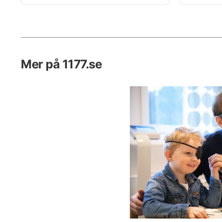
vilket stöd som finns när barnet
fyller 18 år blir en ung vuxen.
Mer på 1177.se