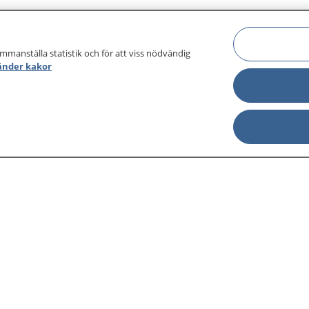
ammanställa statistik och för att viss nödvändig
änder kakor
sjukdomar och
Other languages
sa din journal
Lättläst svenska
 för
Behandling 