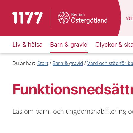
Till startsidan för 1177
Du 
Välj
Liv & hälsa
Barn & gravid
Olyckor & sk
Du är här:
Start
Barn & gravid
Vård och stöd för b
Funktionsnedsätt
Läs om barn- och ungdomshabilitering oc