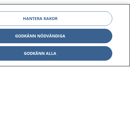
HANTERA KAKOR
GODKÄNN NÖDVÄNDIGA
Om 1177
Kontakt
GODKÄNN ALLA
E-tjänster
Press
Aktuellt
Digital tillgänglighet
Inställningar för kakor
av personuppgifter
Hantering av kakor