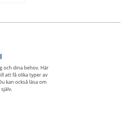
kunna
iv som
l
ig och dina behov. Här
l att få olika typer av
Du kan också läsa om
själv.