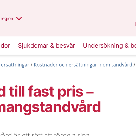
har valt region
en annan
region
Östergötland
.
ador
Sjukdomar & besvär
Undersökning & b
 ersättningar
Kostnader och ersättningar inom tandvård
till fast pris –
mangstandvård
d är ett sätt att fördela sina