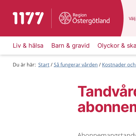
Till startsidan för 1177
Du 
Välj
Liv & hälsa
Barn & gravid
Olyckor & sk
Du är här:
Start
Så fungerar vården
Kostnader och
Tandvård 
abonne
Abonnemangstandvår