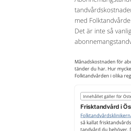
tandvårdskostnader 
med Folktandvården 
Det är inte så vanli
abonnemangstandv
Månadskostnaden för abo
tänder du har. Hur mycket
Folktandvården i olika re
Slut på det regionala t
Innehållet gäller för Ös
Nedan innehåll gäller r
Frisktandvård i Ö
Folktandvårdsklinikern
så kallat frisktandvårds
tandvård du behöver. 