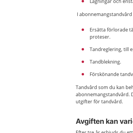
Lagningar och enst
I abonnemangstandvård in
Ersätta förlorade 
proteser.
Tandreglering, till
Tandblekning.
Förskönande tandvå
Tandvård som du kan behöv
abonnemangstandvård. Det
utgifter för tandvård.
Avgiften kan var
Efter tre år erbjuds du et