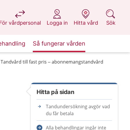
på 1177.se
på 1177.se
på 1177.se
på 1177.se
För vårdpersonal
Logga in
Hitta vård
Sök
ehandling
Så fungerar vården
Tandvård till fast pris – abonnemangstandvård
Hitta på sidan
Tandundersökning avgör vad
du får betala
Alla behandlingar ingår inte