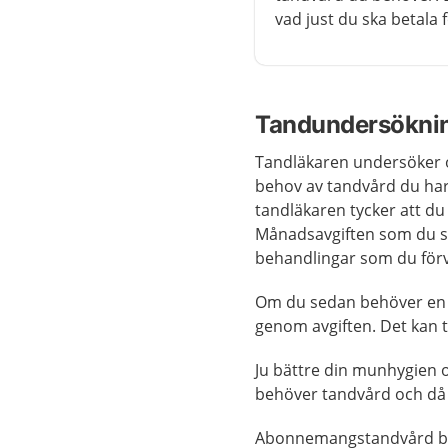
vad just du ska betala f
Tandundersökning
Tandläkaren undersöker o
behov av tandvård du har
tandläkaren tycker att du
Månadsavgiften som du sk
behandlingar som du för
Om du sedan behöver en b
genom avgiften. Det kan t
Ju bättre din munhygien o
behöver tandvård och då b
Abonnemangstandvård bru