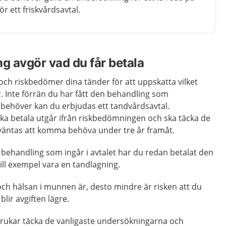
ör ett friskvårdsavtal.
 avgör vad du får betala
ch riskbedömer dina tänder för att uppskatta vilket
. Inte förrän du har fått den behandling som
 behöver kan du erbjudas ett tandvårdsavtal.
a betala utgår ifrån riskbedömningen och ska täcka de
väntas att komma behöva under tre år framåt.
ehandling som ingår i avtalet har du redan betalat den
ill exempel vara en tandlagning.
ch hälsan i munnen är, desto mindre är risken att du
lir avgiften lägre.
kar täcka de vanligaste undersökningarna och