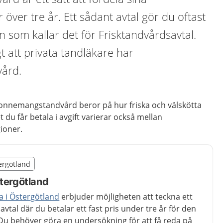
över tre år. Ett sådant avtal gör du oftast
som kallar det för Frisktandvårdsavtal.
gt att privata tandläkare har
ård.
nnemangstandvård beror på hur friska och välskötta
 du får betala i avgift varierar också mellan
gioner.
illägget från region Östergötland
tergötland
egion Östergötland
stergötland
a i Östergötland
erbjuder möjligheten att teckna ett
avtal där du betalar ett fast pris under tre år för den
Du behöver göra en undersökning för att få reda på