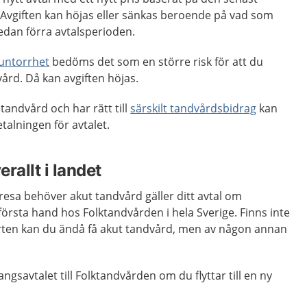
Avgiften kan höjas eller sänkas beroende på vad som
dan förra avtalsperioden.
untorrhet
bedöms det som en större risk för att du
rd. Då kan avgiften höjas.
ndvård och har rätt till
särskilt tandvårdsbidrag
kan
talningen för avtalet.
rallt i landet
resa behöver akut tandvård gäller ditt avtal om
rsta hand hos Folktandvården i hela Sverige. Finns inte
rten kan du ändå få akut tandvård, men av någon annan
savtalet till Folktandvården om du flyttar till en ny