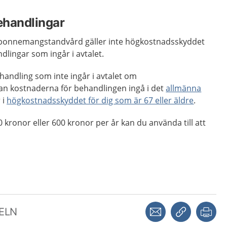
behandlingar
abonnemangstandvård gäller inte högkostnadsskyddet
ndlingar som ingår i avtalet.
andling som inte ingår i avtalet om
 kostnaderna för behandlingen ingå i det
allmänna
 i
högkostnadsskyddet för dig som är 67 eller äldre
.
kronor eller 600 kronor per år kan du använda till att
Dela via mejl
Kopiera län
Skr
KELN