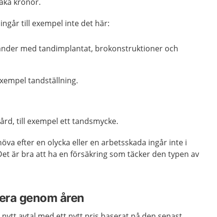
aka kronor.
går till exempel inte det här:
tänder med tandimplantat, brokonstruktioner och
 exempel tandställning.
rd, till exempel ett tandsmycke.
a efter en olycka eller en arbetsskada ingår inte i
 är bra att ha en försäkring som täcker den typen av
iera genom åren
t nytt avtal med ett nytt pris baserat på den senast