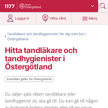
Du har valt region
Östergötland
.
Till startsidan för 1177
på 1177.se
på 1177.se
Meny
Logga in
Hitta vård
Tandläkare och tandhygienister för dig som bor i
Östergötland
Hitta tandläkare och
tandhygienister i
Östergötland
Innehållet gäller för Östergötland
Innehållet gäller för Östergötland
Du väljer själv vilken tandläkare eller
tandhygienist du ska gå till. Du kan gå till någon
av Folktandvårdens kliniker eller till en privat