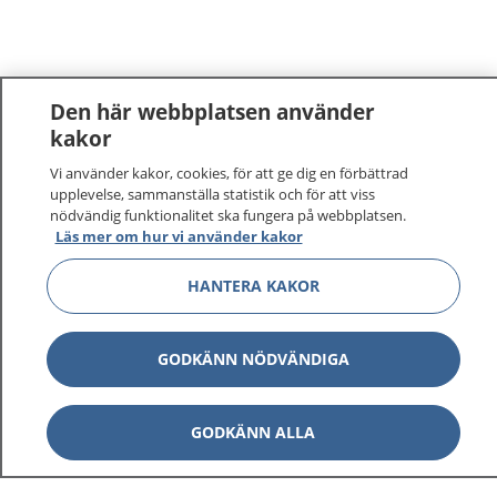
Den här webbplatsen använder
kakor
Vi använder kakor, cookies, för att ge dig en förbättrad
upplevelse, sammanställa statistik och för att viss
nödvändig funktionalitet ska fungera på webbplatsen.
Läs mer om hur vi använder kakor
1177
–
tryggt om din hälsa och vård
HANTERA KAKOR
På 1177.se får du råd om hälsa och information om
sjukdomar och vilka mottagningar du kan kontakta.
GODKÄNN NÖDVÄNDIGA
Logga in för att läsa din journal och göra dina
vårdärenden. Ring telefonnummer 1177 för
GODKÄNN ALLA
sjukvårdsrådgivning dygnet runt.
1177 ger dig råd när du vill må bättre.