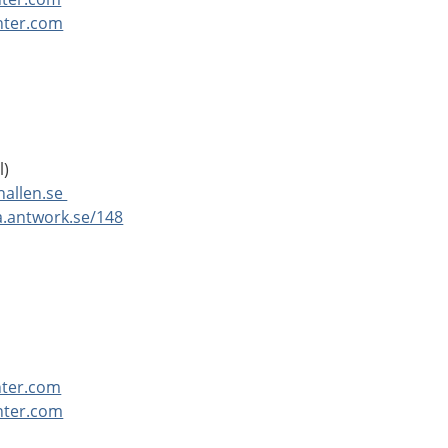
nter.com
l)
allen.se
a.antwork.se/148
nter.com
nter.com