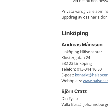
vid besök hos dess
Privata vårdgivare som h
uppdrag av oss har sidor
Linköping
Andreas Månsson
Linköping Hälsocenter
Klostergatan 24
582 23 Linköping
Telefon: 013-344 16 50
E-post:
kontakt@halsoce
Webbplats:
www.halsoce
Björn Cratz
Din Fysio
Valla Berså, Johanneborg