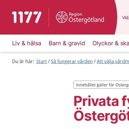
Till startsidan för 1177
Du 
Välj
Liv & hälsa
Barn & gravid
Olyckor & sk
Du är här:
Start
Så fungerar vården
Att välja vård
Innehållet gäller för Öster
Innehållet gäller för Öster
Privata 
Östergö