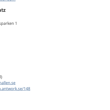
atz
sparken 1
l)
allen.se
a.antwork.se/148