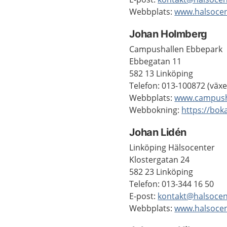
Webbplats:
www.halsoce
Johan Holmberg
Campushallen Ebbepark
Ebbegatan 11
582 13 Linköping
Telefon: 013-100872 (växe
Webbplats:
www.campush
Webbokning:
https://bok
Johan Lidén
Linköping Hälsocenter
Klostergatan 24
582 23 Linköping
Telefon: 013-344 16 50
E-post:
kontakt@halsoce
Webbplats:
www.halsoce