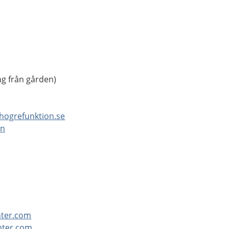
ng från gården)
hogrefunktion.se
on
nter.com
nter.com