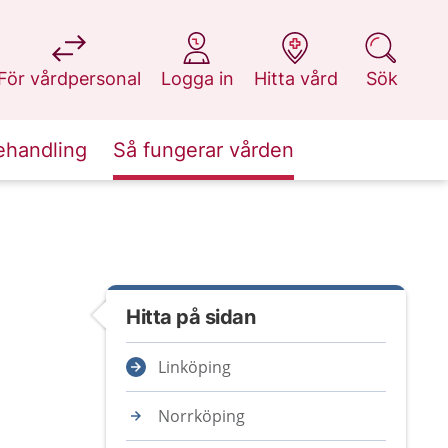
på 1177.se
på 1177.se
på 1177.se
på 1177.se
För vårdpersonal
Logga in
Hitta vård
Sök
ehandling
Så fungerar vården
Hitta på sidan
Linköping
Norrköping