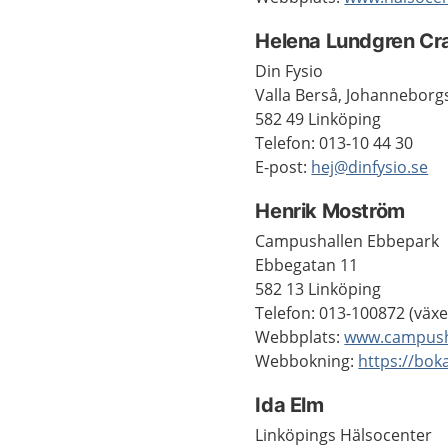
Helena Lundgren Cr
Din Fysio
Valla Berså, Johanneborg
582 49 Linköping
Telefon: 013-10 44 30
E-post:
hej@dinfysio.se
Henrik Moström
Campushallen Ebbepark
Ebbegatan 11
582 13 Linköping
Telefon: 013-100872 (växe
Webbplats:
www.campush
Webbokning:
https://bok
Ida Elm
Linköpings Hälsocenter