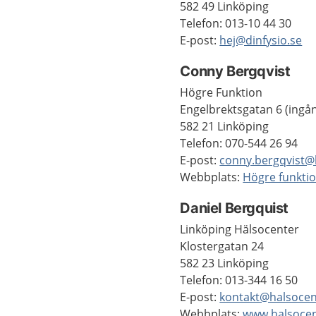
582 49 Linköping
Telefon: 013-10 44 30
E-post:
hej@dinfysio.se
Conny Bergqvist
Högre Funktion
Engelbrektsgatan 6 (ingå
582 21 Linköping
Telefon: 070-544 26 94
E-post:
conny.bergqvist@
Webbplats:
Högre funkti
Daniel Bergquist
Linköping Hälsocenter
Klostergatan 24
582 23 Linköping
Telefon: 013-344 16 50
E-post:
kontakt@halsoce
Webbplats:
www.halsoce