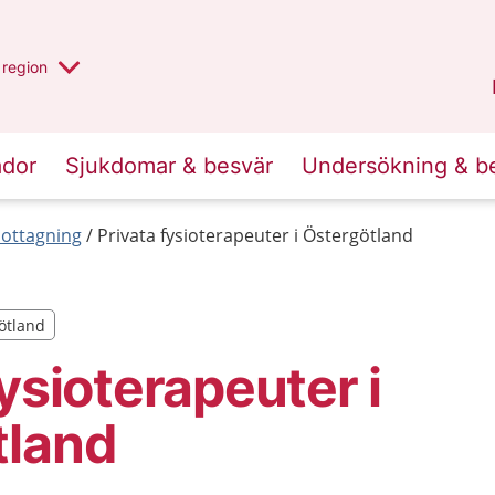
har valt region
en annan
region
Östergötland
.
ador
Sjukdomar & besvär
Undersökning & b
mottagning
Privata fysioterapeuter i Östergötland
götland
götland
fysioterapeuter i
tland