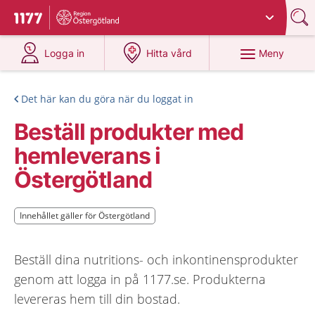
Du har valt region
Östergötland
.
Till startsidan för 1177
på 1177.se
på 1177.se
Meny
Logga in
Hitta vård
Det här kan du göra när du loggat in
Beställ produkter med
hemleverans i
Östergötland
Innehållet gäller för Östergötland
Innehållet gäller för Östergötland
Beställ dina nutritions- och inkontinensprodukter
genom att logga in på 1177.se. Produkterna
levereras hem till din bostad.