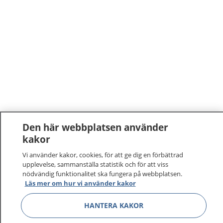
Den här webbplatsen använder
kakor
1177
–
tryggt om din hälsa och vård
Vi använder kakor, cookies, för att ge dig en förbättrad
upplevelse, sammanställa statistik och för att viss
På 1177.se får du råd om hälsa och information om
nödvändig funktionalitet ska fungera på webbplatsen.
sjukdomar och vilka mottagningar du kan kontakta.
Läs mer om hur vi använder kakor
Logga in för att läsa din journal och göra dina
vårdärenden. Ring telefonnummer 1177 för
HANTERA KAKOR
sjukvårdsrådgivning dygnet runt.