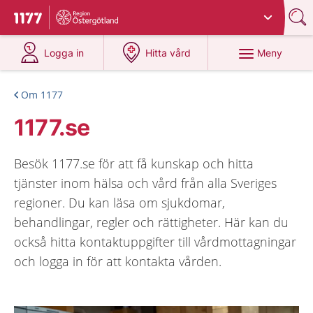
Du har valt region
Östergötland
.
Till startsidan för 1177
på 1177.se
på 1177.se
Meny
Logga in
Hitta vård
Om 1177
1177.se
Besök 1177.se för att få kunskap och hitta
tjänster inom hälsa och vård från alla Sveriges
regioner. Du kan läsa om sjukdomar,
behandlingar, regler och rättigheter. Här kan du
också hitta kontaktuppgifter till vårdmottagningar
och logga in för att kontakta vården.