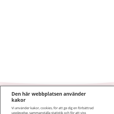
Den här webbplatsen använder
1177
–
tryggt om din hälsa och vård
kakor
På 1177.se får du råd om hälsa och information om
Vi använder kakor, cookies, för att ge dig en förbättrad
upplevelse, sammanställa statistik och för att viss
sjukdomar och vilka mottagningar du kan kontakta.