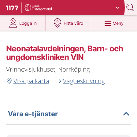
Du har valt region
Östergötland
.
Till startsidan för 1177
på 1177.se
på 1177.se
Meny
Logga in
Hitta vård
Neonatalavdelningen, Barn- och
ungdomskliniken VIN
Vrinnevisjukhuset, Norrköping
Visa på karta
Vägbeskrivning
Våra e-tjänster