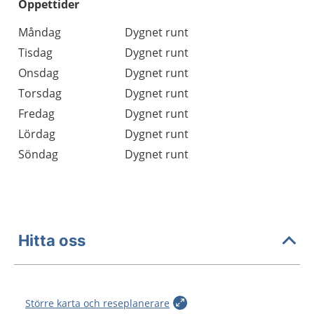
Öppettider
Öppettider
Kommentarer
Måndag
Dygnet runt
Dag
Tisdag
Dygnet runt
Onsdag
Dygnet runt
Torsdag
Dygnet runt
Fredag
Dygnet runt
Lördag
Dygnet runt
Söndag
Dygnet runt
Hitta oss
Större karta och reseplanerare