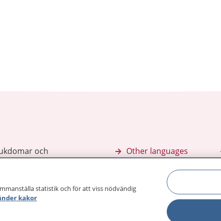
sjukdomar och
Other languages
sa din journal
Lättläst svenska
 för
ammanställa statistik och för att viss nödvändig
änder kakor