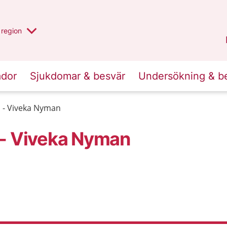
har valt region
en annan
region
Östergötland
.
ador
Sjukdomar & besvär
Undersökning & b
 - Viveka Nyman
 - Viveka Nyman