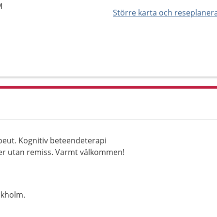
M
Större karta och reseplaner
peut. Kognitiv beteendeterapi
ller utan remiss. Varmt välkommen!
ckholm.