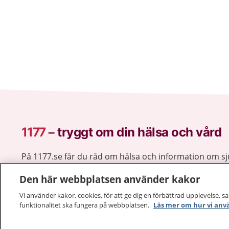
1177
–
tryggt om din hälsa och vård
På 1177.se får du råd om hälsa och information om 
vilka mottagningar du kan kontakta. Logga in för att lä
Den här webbplatsen använder kakor
och göra dina vårdärenden. Ring telefonnummer 1177
sjukvårdsrådgivning dygnet runt.
Vi använder kakor, cookies, för att ge dig en förbättrad upplevelse, s
1177 ger dig råd när du vill må bättre.
funktionalitet ska fungera på webbplatsen.
Läs mer om hur vi anv