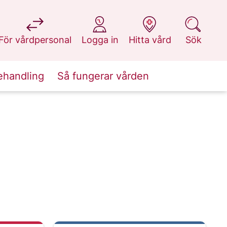
på 1177.se
på 1177.se
på 1177.se
på 1177.se
För vårdpersonal
Logga in
Hitta vård
Sök
ehandling
Så fungerar vården