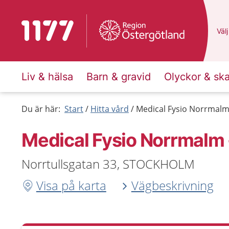
Till startsidan för 1177
Du 
Välj
Liv & hälsa
Barn & gravid
Olyckor & sk
Du är här:
Start
Hitta vård
Medical Fysio Norrmalm
Medical Fysio Norrmalm
Norrtullsgatan 33, STOCKHOLM
Visa på karta
Vägbeskrivning