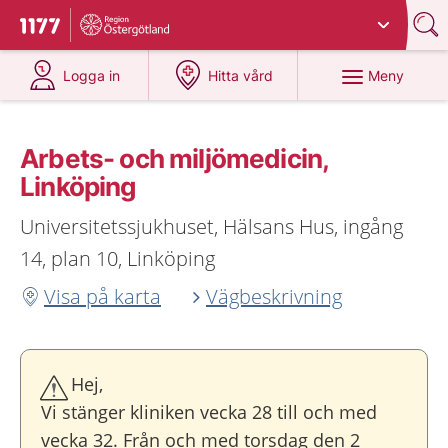
Du har valt region
Östergötland
.
Till startsidan för 1177
på 1177.se
på 1177.se
Meny
Logga in
Hitta vård
Arbets- och miljömedicin,
Linköping
Universitetssjukhuset, Hälsans Hus, ingång
14, plan 10, Linköping
Visa på karta
Vägbeskrivning
Hej,
Vi stänger kliniken vecka 28 till och med
vecka 32. Från och med torsdag den 2