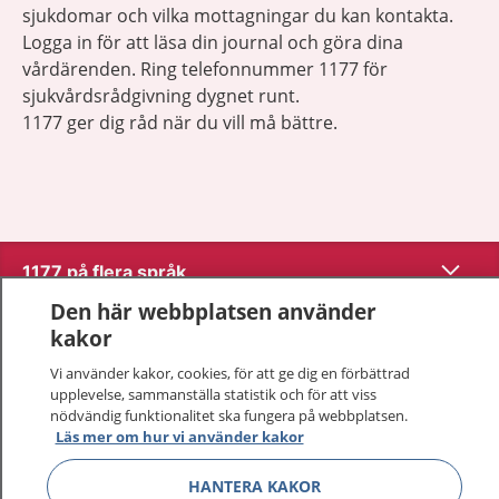
sjukdomar och vilka mottagningar du kan kontakta.
Logga in för att läsa din journal och göra dina
vårdärenden. Ring telefonnummer 1177 för
sjukvårdsrådgivning dygnet runt.
1177 ger dig råd när du vill må bättre.
Visa inn
1177 på flera språk
Den här webbplatsen använder
Visa inn
Om 1177
kakor
Vi använder kakor, cookies, för att ge dig en förbättrad
Visa inn
Kontakt
upplevelse, sammanställa statistik och för att viss
nödvändig funktionalitet ska fungera på webbplatsen.
Läs mer om hur vi använder kakor
Behandling av personuppgifter
HANTERA KAKOR