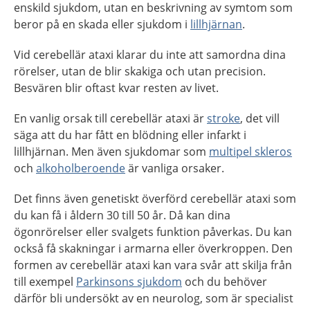
enskild sjukdom, utan en beskrivning av symtom som
beror på en skada eller sjukdom i
lillhjärnan
.
Vid cerebellär ataxi klarar du inte att samordna dina
rörelser, utan de blir skakiga och utan precision.
Besvären blir oftast kvar resten av livet.
En vanlig orsak till cerebellär ataxi är
stroke
, det vill
säga att du har fått en blödning eller infarkt i
lillhjärnan. Men även sjukdomar som
multipel skleros
och
alkoholberoende
är vanliga orsaker.
Det finns även genetiskt överförd cerebellär ataxi som
du kan få i åldern 30 till 50 år. Då kan dina
ögonrörelser eller svalgets funktion påverkas. Du kan
också få skakningar i armarna eller överkroppen. Den
formen av cerebellär ataxi kan vara svår att skilja från
till exempel
Parkinsons sjukdom
och du behöver
därför bli undersökt av en neurolog, som är specialist