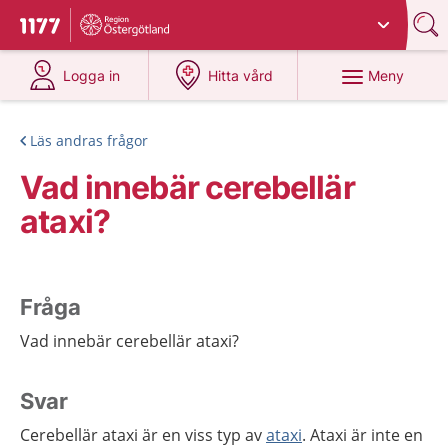
Du har valt region
Östergötland
.
Till startsidan för 1177
på 1177.se
på 1177.se
Meny
Logga in
Hitta vård
Läs andras frågor
Vad innebär cerebellär
ataxi?
Fråga
Vad innebär cerebellär ataxi?
Svar
Cerebellär ataxi är en viss typ av
ataxi
. Ataxi är inte en