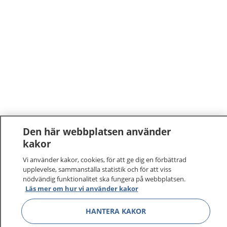
Den här webbplatsen använder
kakor
1177
–
tryggt om din hälsa och vård
Vi använder kakor, cookies, för att ge dig en förbättrad
På 1177.se får du råd om hälsa och information om
upplevelse, sammanställa statistik och för att viss
nödvändig funktionalitet ska fungera på webbplatsen.
sjukdomar och vilka mottagningar du kan kontakta.
Läs mer om hur vi använder kakor
Logga in för att läsa din journal och göra dina
vårdärenden. Ring telefonnummer 1177 för
HANTERA KAKOR
sjukvårdsrådgivning dygnet runt.