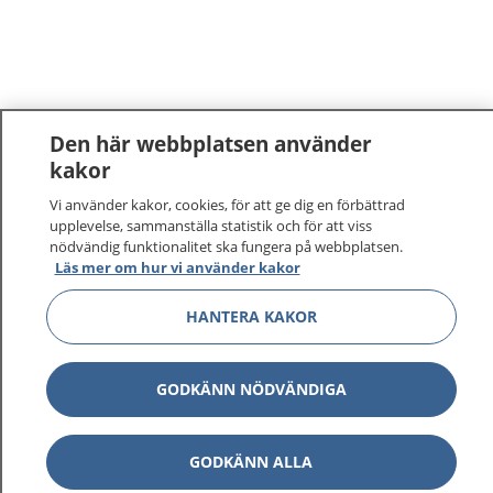
Den här webbplatsen använder
kakor
1177
–
tryggt om din hälsa och vård
Vi använder kakor, cookies, för att ge dig en förbättrad
upplevelse, sammanställa statistik och för att viss
nödvändig funktionalitet ska fungera på webbplatsen.
På 1177.se får du råd om hälsa och information om
Läs mer om hur vi använder kakor
sjukdomar och vilka mottagningar du kan kontakta.
Logga in för att läsa din journal och göra dina
HANTERA KAKOR
vårdärenden. Ring telefonnummer 1177 för
sjukvårdsrådgivning dygnet runt.
1177 ger dig råd när du vill må bättre.
GODKÄNN NÖDVÄNDIGA
GODKÄNN ALLA