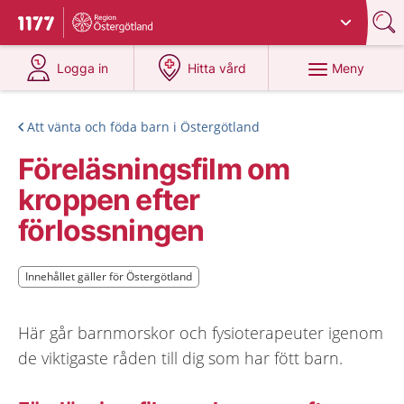
Du har valt region
Östergötland
.
Till startsidan för 1177
på 1177.se
på 1177.se
Meny
Logga in
Hitta vård
Att vänta och föda barn i Östergötland
Föreläsningsfilm om
kroppen efter
förlossningen
Innehållet gäller för Östergötland
Innehållet gäller för Östergötland
Här går barnmorskor och fysioterapeuter igenom
de viktigaste råden till dig som har fött barn.