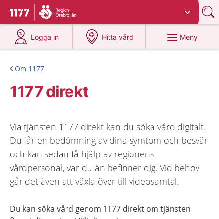
Du har valt region
Örebro län
.
Till startsidan för 1177
på 1177.se
på 1177.se
Meny
Logga in
Hitta vård
Om 1177
1177 direkt
Via tjänsten 1177 direkt kan du söka vård digitalt.
Du får en bedömning av dina symtom och besvär
och kan sedan få hjälp av regionens
vårdpersonal, var du än befinner dig. Vid behov
går det även att växla över till videosamtal.
Du kan söka vård genom 1177 direkt om tjänsten