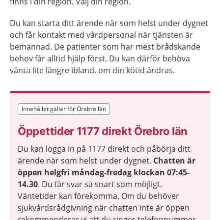
finns i din region. Välj din region.
Du kan starta ditt ärende när som helst under dygnet
och får kontakt med vårdpersonal när tjänsten är
bemannad. De patienter som har mest brådskande
behov får alltid hjälp först. Du kan därför behöva
vänta lite längre ibland, om din kötid ändras.
Innehållet gäller för Örebro län
Innehållet gäller för Örebro län
Öppettider 1177 direkt Örebro län
Du kan logga in på 1177 direkt och påbörja ditt
ärende när som helst under dygnet.
Chatten är
öppen helgfri måndag-fredag klockan 07:45-
14.30
. Du får svar så snart som möjligt.
Väntetider kan förekomma. Om du behöver
sjukvårdsrådgivning när chatten inte är öppen
rekommenderar vi att du ringer telefonnummer