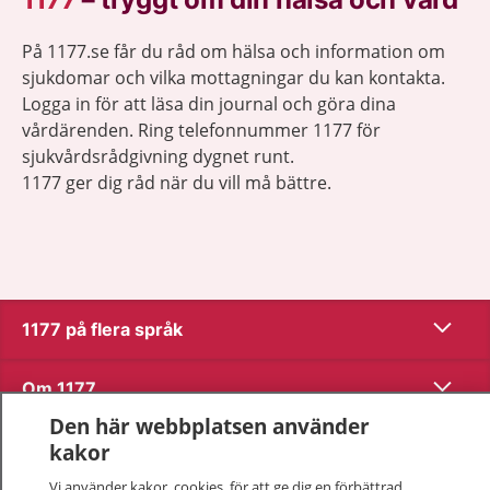
På 1177.se får du råd om hälsa och information om
sjukdomar och vilka mottagningar du kan kontakta.
Logga in för att läsa din journal och göra dina
vårdärenden. Ring telefonnummer 1177 för
sjukvårdsrådgivning dygnet runt.
1177 ger dig råd när du vill må bättre.
Visa inn
1177 på flera språk
Visa inn
Om 1177
Den här webbplatsen använder
Visa inn
Kontakt
kakor
Vi använder kakor, cookies, för att ge dig en förbättrad