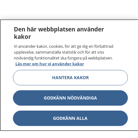
Den här webbplatsen använder
kakor
Vi använder kakor, cookies, för att ge dig en förbättrad
1177
–
tryggt om din hälsa och vård
upplevelse, sammanställa statistik och för att viss
nödvändig funktionalitet ska fungera på webbplatsen.
På 1177.se får du råd om hälsa och information om
Läs mer om hur vi använder kakor
sjukdomar och vilka mottagningar du kan kontakta.
Logga in för att läsa din journal och göra dina
HANTERA KAKOR
vårdärenden. Ring telefonnummer 1177 för
sjukvårdsrådgivning dygnet runt.
GODKÄNN NÖDVÄNDIGA
1177 ger dig råd när du vill må bättre.
GODKÄNN ALLA