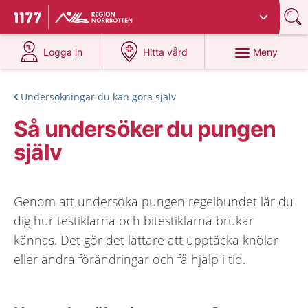
Du har valt region
Norrbotten
.
Till startsidan för 1177
på 1177.se
på 1177.se
Meny
Logga in
Hitta vård
Undersökningar du kan göra själv
Så undersöker du pungen
själv
Genom att undersöka pungen regelbundet lär du
dig hur testiklarna och bitestiklarna brukar
kännas. Det gör det lättare att upptäcka knölar
eller andra förändringar och få hjälp i tid.