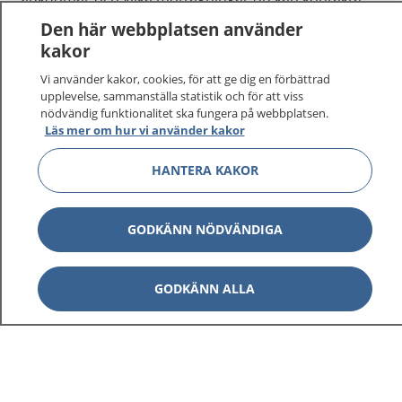
Logga in för att läsa din journal och göra dina
Den här webbplatsen använder
vårdärenden. Ring telefonnummer 1177 för
kakor
sjukvårdsrådgivning dygnet runt.
Vi använder kakor, cookies, för att ge dig en förbättrad
1177 ger dig råd när du vill må bättre.
upplevelse, sammanställa statistik och för att viss
nödvändig funktionalitet ska fungera på webbplatsen.
Läs mer om hur vi använder kakor
HANTERA KAKOR
Visa inn
1177 på flera språk
GODKÄNN NÖDVÄNDIGA
Visa inn
Om 1177
GODKÄNN ALLA
Visa inn
Kontakt
Behandling av personuppgifter