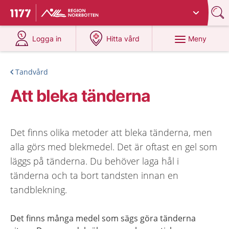
Du har valt region
Norrbotten
.
Till startsidan för 1177
på 1177.se
på 1177.se
Meny
Logga in
Hitta vård
Tandvård
Att bleka tänderna
Det finns olika metoder att bleka tänderna, men
alla görs med blekmedel. Det är oftast en gel som
läggs på tänderna. Du behöver laga hål i
tänderna och ta bort tandsten innan en
tandblekning.
Det finns många medel som sägs göra tänderna