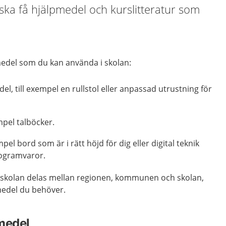
 ska få hjälpmedel och kurslitteratur som
medel som du kan använda i skolan:
el, till exempel en rullstol eller anpassad utrustning för
mpel talböcker.
mpel bord som är i rätt höjd för dig eller digital teknik
ogramvaror.
i skolan delas mellan regionen, kommunen och skolan,
medel du behöver.
medel