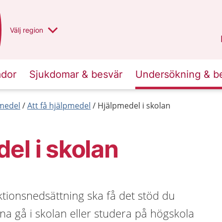
Du har valt region
Välj
en annan
region
Norrbotten
.
ador
Sjukdomar & besvär
Undersökning & b
medel
Att få hjälpmedel
Hjälpmedel i skolan
el i skolan
tionsnedsättning ska få det stöd du
na gå i skolan eller studera på högskola