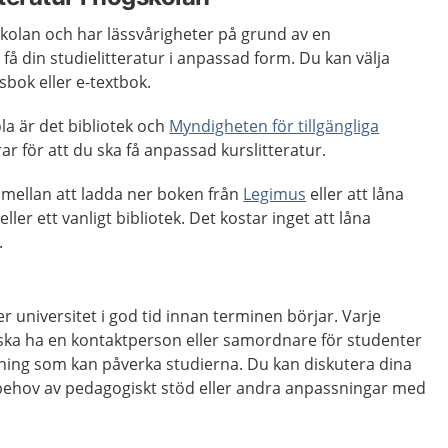
olan och har lässvårigheter på grund av en
få din studielitteratur i anpassad form. Du kan välja
sbok eller e-textbok.
la är det bibliotek och
Myndigheten för tillgängliga
r för att du ska få anpassad kurslitteratur.
 mellan att ladda ner boken från
Legimus
eller att låna
ller ett vanligt bibliotek. Det kostar inget att låna
.
r universitet i god tid innan terminen börjar. Varje
 ska ha en kontaktperson eller samordnare för studenter
ing som kan påverka studierna. Du kan diskutera dina
 behov av pedagogiskt stöd eller andra anpassningar med