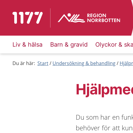
Till startsidan för 1177
Liv & hälsa
Barn & gravid
Olyckor & sk
Du är här:
Start
Undersökning & behandling
Hjälp
Hjälpmed
Du som har en funk
behöver för att kun