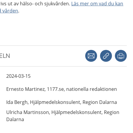
ivs ut av hälso- och sjukvården.
Läs mer om vad du kan
d vården
.
Dela via mejl
Kopiera län
Skr
KELN
2024-03-15
Ernesto
Martinez,
1177.se, nationella redaktionen
Ida
Bergh,
Hjälpmedelskonsulent,
Region Dalarna
Ulricha
Martinsson,
Hjälpmedelskonsulent,
Region
Dalarna