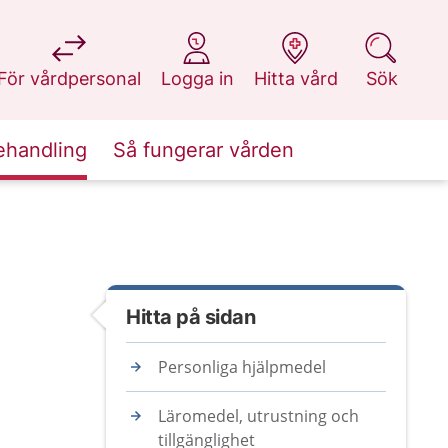
på 1177.se
på 1177.se
på 1177.se
på 1177.se
För vårdpersonal
Logga in
Hitta vård
Sök
ehandling
Så fungerar vården
Hitta på sidan
Personliga hjälpmedel
Läromedel, utrustning och
tillgänglighet