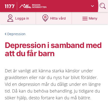
Du har valt region
Norrbotten
.
Till startsidan för 1177
på 1177.se
på 1177.se
Meny
Logga in
Hitta vård
Depression
Depression i samband med
att du får barn
Det är vanligt att känna starka känslor under
graviditeten eller när du nyss har blivit förälder.
Vid en depression mår du dåligt under en längre
tid. Då kan du behöva behandling. Ju tidigare du
söker hjälp, desto fortare kan du må bättre.