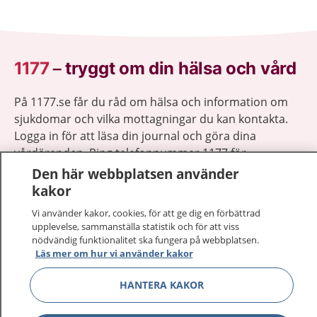
1177
–
tryggt om din hälsa och vård
På 1177.se får du råd om hälsa och information om
sjukdomar och vilka mottagningar du kan kontakta.
Logga in för att läsa din journal och göra dina
vårdärenden. Ring telefonnummer 1177 för
sjukvårdsrådgivning dygnet runt.
Den här webbplatsen använder
1177 ger dig råd när du vill må bättre.
kakor
Vi använder kakor, cookies, för att ge dig en förbättrad
upplevelse, sammanställa statistik och för att viss
nödvändig funktionalitet ska fungera på webbplatsen.
Läs mer om hur vi använder kakor
Visa inn
1177 på flera språk
HANTERA KAKOR
Visa inn