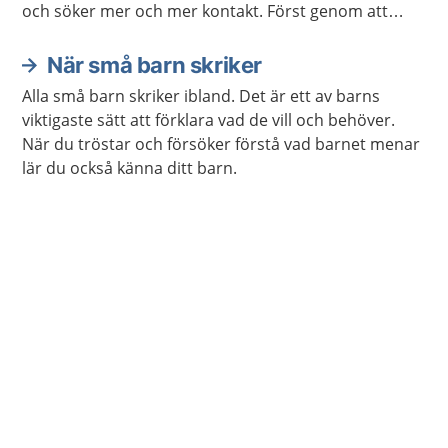
och söker mer och mer kontakt. Först genom att
skrika och sedan mer med leenden, rop och joller.
Barnet blir stabilare i kroppen och kan allt mer styra
När små barn skriker
sina rörelser med viljan.
Alla små barn skriker ibland. Det är ett av barns
viktigaste sätt att förklara vad de vill och behöver.
När du tröstar och försöker förstå vad barnet menar
lär du också känna ditt barn.