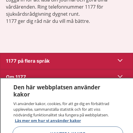
vårdärenden. Ring telefonnummer 1177 för
sjukvårdsrådgivning dygnet runt.
1177 ger dig råd när du vill må bättre.
Visa inn
1177 på flera språk
Visa inn
Om 1177
Den här webbplatsen använder
Visa inn
Kontakt
kakor
Vi använder kakor, cookies, för att ge dig en förbättrad
upplevelse, sammanställa statistik och för att viss
Behandling av personuppgifter
nödvändig funktionalitet ska fungera på webbplatsen.
Läs mer om hur vi använder kakor
Hantering av kakor