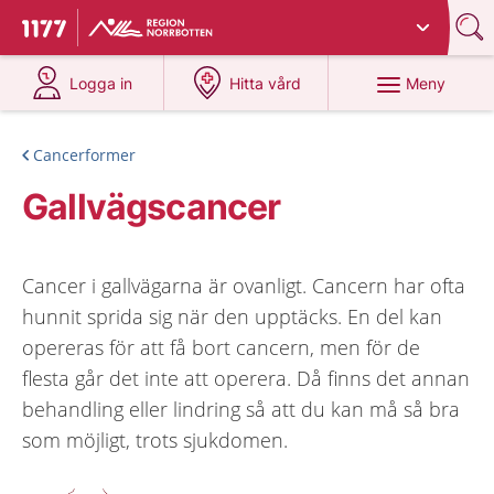
Du har valt region
Norrbotten
.
Till startsidan för 1177
på 1177.se
på 1177.se
Meny
Logga in
Hitta vård
Cancerformer
Gallvägscancer
Cancer i gallvägarna är ovanligt. Cancern har ofta
hunnit sprida sig när den upptäcks. En del kan
opereras för att få bort cancern, men för de
flesta går det inte att operera. Då finns det annan
behandling eller lindring så att du kan må så bra
som möjligt, trots sjukdomen.