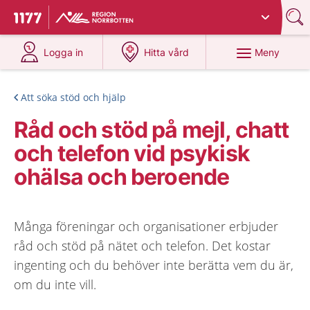
Du har valt region
Norrbotten
.
Till startsidan för 1177
på 1177.se
på 1177.se
Meny
Logga in
Hitta vård
Att söka stöd och hjälp
Råd och stöd på mejl, chatt
och telefon vid psykisk
ohälsa och beroende
Många föreningar och organisationer erbjuder
råd och stöd på nätet och telefon. Det kostar
ingenting och du behöver inte berätta vem du är,
om du inte vill.