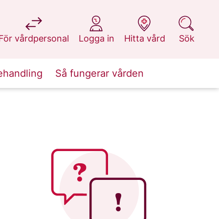
på 1177.se
på 1177.se
på 1177.se
på 1177.se
För vårdpersonal
Logga in
Hitta vård
Sök
ehandling
Så fungerar vården