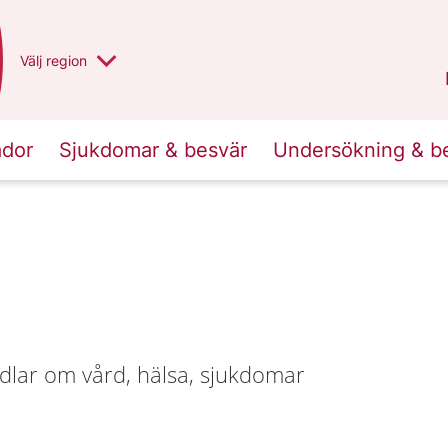
Du har valt region
Välj
en annan
region
Norrbotten
.
ador
Sjukdomar & besvär
Undersökning & b
dlar om vård, hälsa, sjukdomar