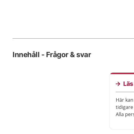
Innehåll - Frågor & svar
Läs
Här kan 
tidigare
Alla per
frågorn
som stäl