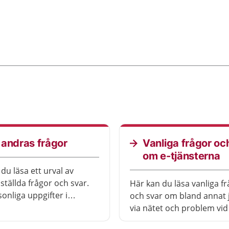
 andras frågor
Vanliga frågor oc
om e-tjänsterna
du läsa ett urval av
 ställda frågor och svar.
Här kan du läsa vanliga f
sonliga uppgifter i
och svar om bland annat 
a är borttagna så att den
via nätet och problem vid
lt frågan inte ska kunna
inloggning.