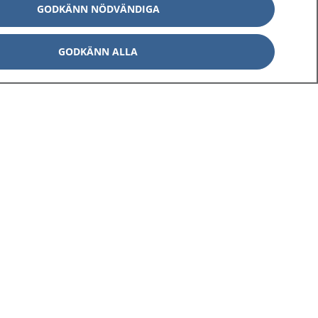
GODKÄNN NÖDVÄNDIGA
GODKÄNN ALLA
Om 1177
Kontakt
E-tjänster
Press
Aktuellt
Digital tillgänglighet
Inställningar för kakor
av personuppgifter
Hantering av kakor