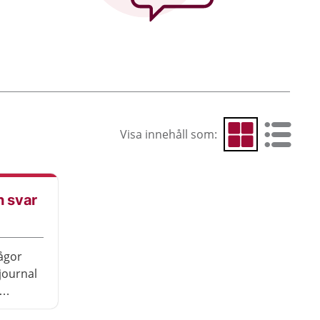
Visa innehåll som:
Visa som rutnät
Visa som 
h svar
rågor
journal