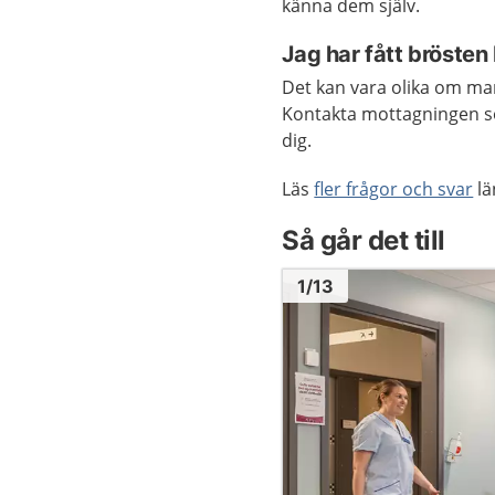
känna dem själv.
Jag har fått brösten
Det kan vara olika om man
Kontakta mottagningen som
dig.
Läs
fler frågor och svar
lä
Så går det till
Bild
1
1
/
13