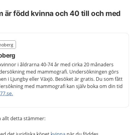
m är född kvinna och 40 till och med
illägget från region Kronoberg
onoberg
egion Kronoberg
oberg
a kvinnor i åldrarna 40-74 år med cirka 20 månaders
undersökning med mammografi. Undersökningen görs
 i Ljungby eller Växjö. Besöket är gratis. Du som fått
undersökning med mammografi kan själv boka om din tid
77.se.
 allt detta stämmer:
ed det juridiska könet
kvinna
när du föddes.