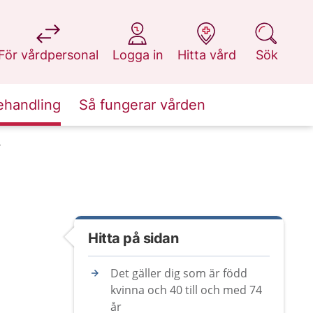
på 1177.se
på 1177.se
på 1177.se
på 1177.se
För vårdpersonal
Logga in
Hitta vård
Sök
ehandling
Så fungerar vården
Hitta på sidan
Det gäller dig som är född
kvinna och 40 till och med 74
år