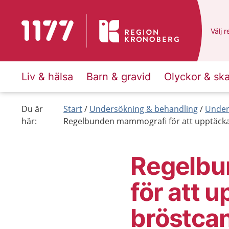
Till startsidan för 1177
Du ha
Välj
e
r
Liv & hälsa
Barn & gravid
Olyckor & sk
Du är
Start
Undersökning & behandling
Under
här:
Regelbunden mammografi för att upptäcka
Regelbu
för att 
bröstca