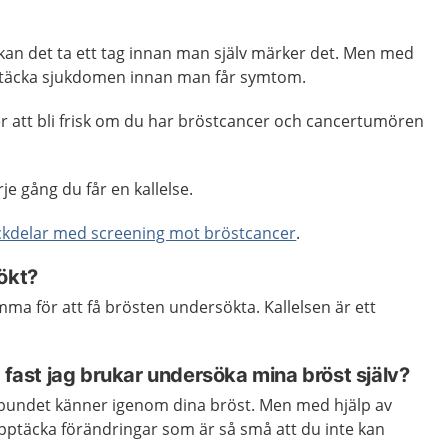
an det ta ett tag innan man själv märker det. Men med
pptäcka sjukdomen innan man får symtom.
er att bli frisk om du har bröstcancer och cancertumören
arje gång du får en kallelse.
ckdelar med screening mot bröstcancer
.
ökt?
komma för att få brösten undersökta. Kallelsen är ett
t fast jag brukar undersöka mina bröst själv?
elbundet känner igenom dina bröst. Men med hjälp av
pptäcka förändringar som är så små att du inte kan