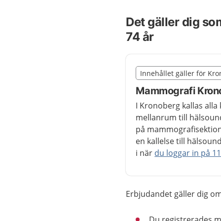
Det gäller dig so
74 år
Slut på det regionala t
Innehållet gäller för Kr
Nedan innehåll gäller r
Mammografi Kron
I Kronoberg kallas all
mellanrum till hälso
på mammografisektionen
en kallelse till hälso
i när
du loggar in på 11
Erbjudandet gäller dig om
Du registrerades m