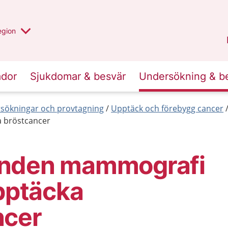
r valt region
n annan
egion
Kronoberg
.
ador
Sjukdomar & besvär
Undersökning & b
sökningar och provtagning
Upptäck och förebygg cancer
 bröstcancer
nden mammografi
upptäcka
ncer