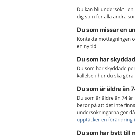
Du kan bli undersökt i en 
dig som för alla andra so
Du som missar en u
Kontakta mottagningen om
en ny tid.
Du som har skyddad
Du som har skyddade perso
kallelsen hur du ska göra 
Du som är äldre än 7
Du som är äldre än 74 år k
beror på att det inte finn
undersökningarna gör då. 
upptäcker en förändring 
Du som har bytt til