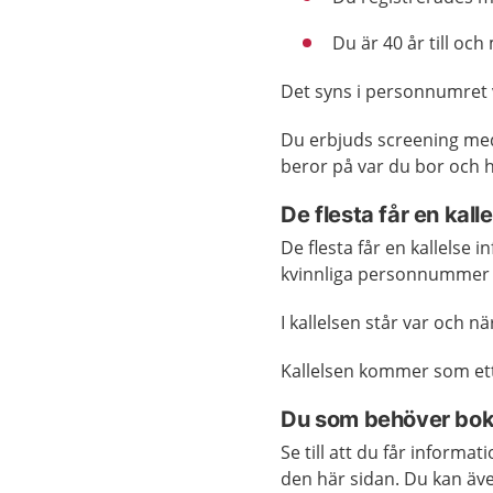
Du är 40 år till och
Det syns i personnumret v
Du erbjuds screening med
beror på var du bor och 
De flesta får en kall
De flesta får en kallelse 
kvinnliga personnummer o
I kallelsen står var och n
Kallelsen kommer som ett 
Du som behöver bo
Se till att du får informa
den här sidan. Du kan även