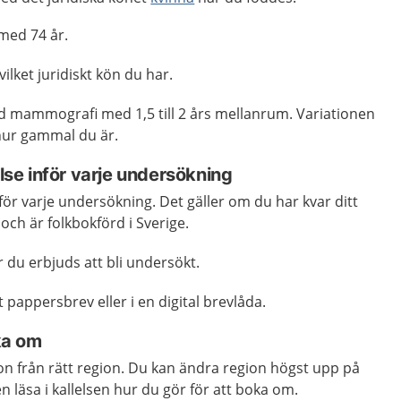
 med 74 år.
ilket juridiskt kön du har.
 mammografi med 1,5 till 2 års mellanrum. Variationen
hur gammal du är.
else inför varje undersökning
inför varje undersökning. Det gäller om du har kvar ditt
ch är folkbokförd i Sverige.
är du erbjuds att bli undersökt.
pappersbrev eller i en digital brevlåda.
ka om
tion från rätt region. Du kan ändra region högst upp på
 läsa i kallelsen hur du gör för att boka om.