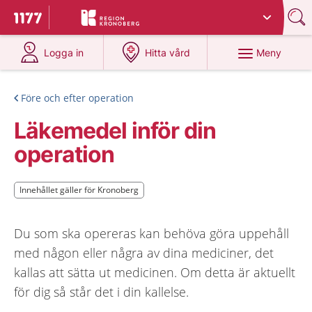
Du har valt region
Kronoberg
.
Till startsidan för 1177
på 1177.se
på 1177.se
Meny
Logga in
Hitta vård
Före och efter operation
Läkemedel inför din
operation
Innehållet gäller för Kronoberg
Innehållet gäller för Kronoberg
Du som ska opereras kan behöva göra uppehåll
med någon eller några av dina mediciner, det
kallas att sätta ut medicinen. Om detta är aktuellt
för dig så står det i din kallelse.