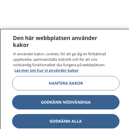
Den här webbplatsen använder
kakor
1177
–
tryggt om din hälsa och vård
Vi använder kakor, cookies, för att ge dig en förbättrad
upplevelse, sammanställa statistik och för att viss
nödvändig funktionalitet ska fungera på webbplatsen.
På 1177.se får du råd om hälsa och information om
Läs mer om hur vi använder kakor
sjukdomar och vilka mottagningar du kan kontakta.
Logga in för att läsa din journal och göra dina
HANTERA KAKOR
vårdärenden. Ring telefonnummer 1177 för
sjukvårdsrådgivning dygnet runt.
1177 ger dig råd när du vill må bättre.
GODKÄNN NÖDVÄNDIGA
GODKÄNN ALLA