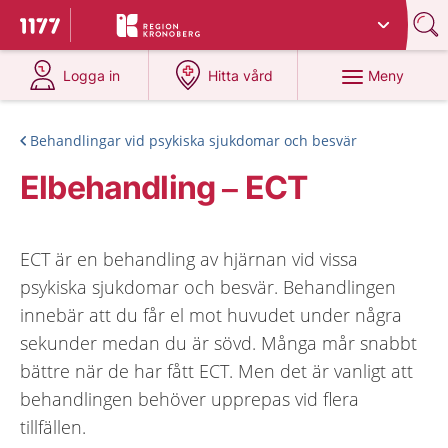
Du har valt region
Kronoberg
.
Till startsidan för 1177
på 1177.se
på 1177.se
Meny
Logga in
Hitta vård
Behandlingar vid psykiska sjukdomar och besvär
Elbehandling – ECT
ECT är en behandling av hjärnan vid vissa
psykiska sjukdomar och besvär. Behandlingen
innebär att du får el mot huvudet under några
sekunder medan du är sövd. Många mår snabbt
bättre när de har fått ECT. Men det är vanligt att
behandlingen behöver upprepas vid flera
tillfällen.