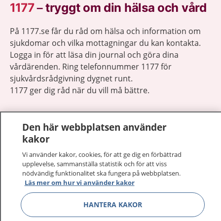
1177
–
tryggt om din hälsa och vård
På 1177.se får du råd om hälsa och information om
sjukdomar och vilka mottagningar du kan kontakta.
Logga in för att läsa din journal och göra dina
vårdärenden. Ring telefonnummer 1177 för
sjukvårdsrådgivning dygnet runt.
1177 ger dig råd när du vill må bättre.
Den här webbplatsen använder
kakor
Visa inn
Vi använder kakor, cookies, för att ge dig en förbättrad
1177 på flera språk
upplevelse, sammanställa statistik och för att viss
nödvändig funktionalitet ska fungera på webbplatsen.
Visa inn
Om 1177
Läs mer om hur vi använder kakor
HANTERA KAKOR
Visa inn
Kontakt